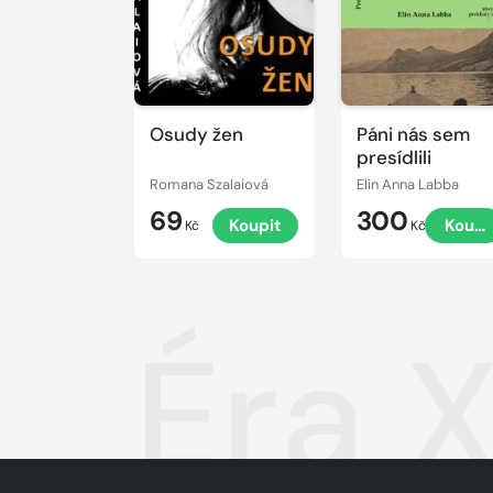
Osudy žen
Páni nás sem
presídlili
Romana Szalaiová
Elin Anna Labba
69
300
Koupit
Koupi
Kč
Kč
Éra X