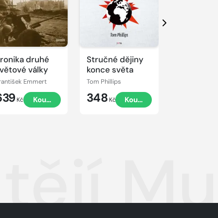
Další
ronika druhé
Stručné dějiny
Vilové čtvr
větové války
konce světa
Prahy a ok
rantišek Emmert
Tom Phillips
Pavel Švec
639
348
319
Koupit
Koupit
K
Kč
Kč
Kč
tějí Mu