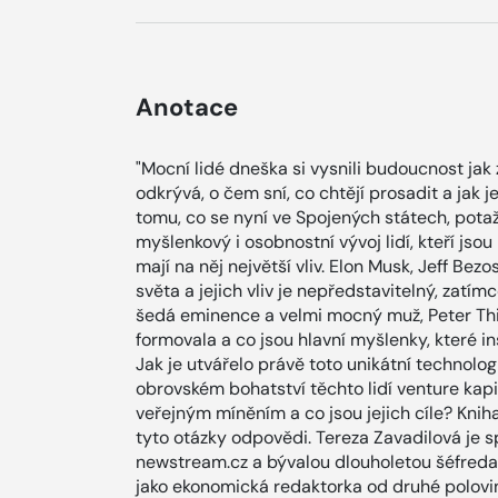
Anotace
"Mocní lidé dneška si vysnili budoucnost jak z
odkrývá, o čem sní, co chtějí prosadit a jak 
tomu, co se nyní ve Spojených státech, pota
myšlenkový i osobnostní vývoj lidí, kteří js
mají na něj největší vliv. Elon Musk, Jeff Bez
světa a jejich vliv je nepředstavitelný, zatím
šedá eminence a velmi mocný muž, Peter Thiel
formovala a co jsou hlavní myšlenky, které in
Jak je utvářelo právě toto unikátní technolog
obrovském bohatství těchto lidí venture kap
veřejným míněním a co jsou jejich cíle? Kniha
tyto otázky odpovědi. Tereza Zavadilová je 
newstream.cz a bývalou dlouholetou šéfreda
jako ekonomická redaktorka od druhé polovi