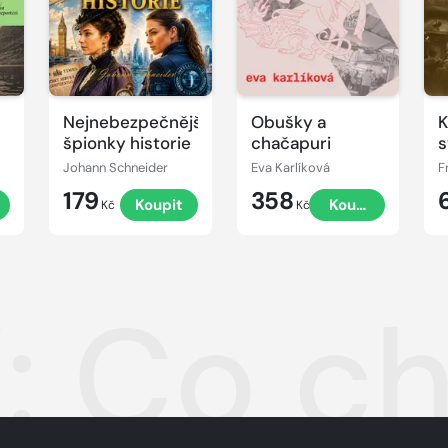
Nejnebezpečnější
Obušky a
K
špionky historie
chačapuri
s
Johann Schneider
Eva Karlíková
F
179
358
t
Koupit
Koupit
Kč
Kč
: Co ch