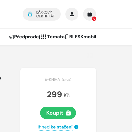
DÁRKOVÝ
CERTIFIKÁT
0
Předprodej
Témata
BLESKmobil
,
E-KNIHA
(
EPUB
)
299
Kč
Koupit
Ihned
ke stažení
?