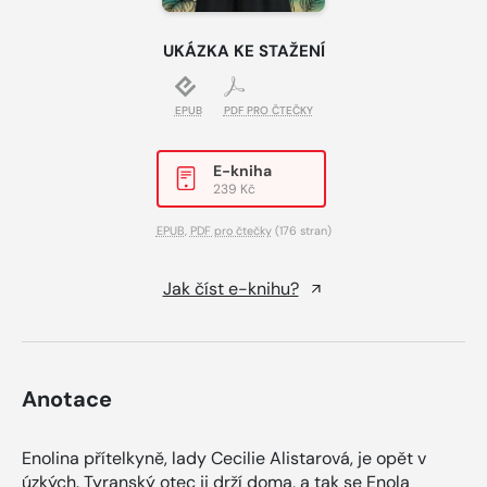
UKÁZKA KE STAŽENÍ
EPUB
PDF PRO ČTEČKY
E-kniha
239 Kč
EPUB
,
PDF pro čtečky
(176 stran)
Jak číst e-knihu?
Anotace
Enolina přítelkyně, lady Cecilie Alistarová, je opět v
úzkých. Tyranský otec ji drží doma, a tak se Enola