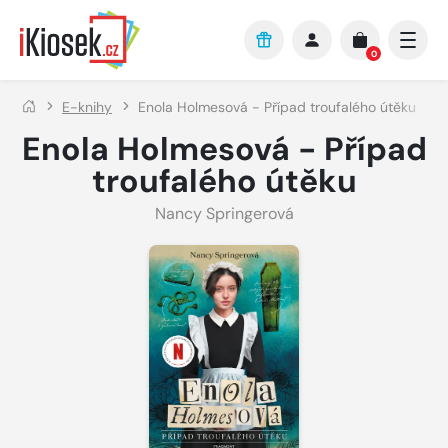
Přejít na hlavní obsah
0
E-knihy
Enola Holmesová - Případ troufalého útěku
Enola Holmesová - Případ
troufalého útěku
Nancy Springerová