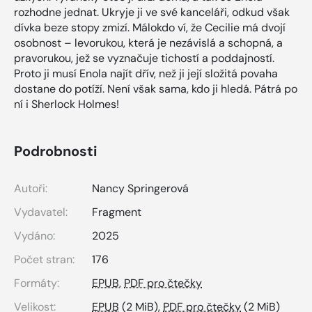
rozhodne jednat. Ukryje ji ve své kanceláři, odkud však
dívka beze stopy zmizí. Málokdo ví, že Cecilie má dvojí
osobnost – levorukou, která je nezávislá a schopná, a
pravorukou, jež se vyznačuje tichostí a poddajností.
Proto ji musí Enola najít dřív, než ji její složitá povaha
dostane do potíží. Není však sama, kdo ji hledá. Pátrá po
ní i Sherlock Holmes!
Podrobnosti
Autoři:
Nancy Springerová
Vydavatel:
Fragment
Vydáno:
2025
Počet stran:
176
Formáty:
EPUB
,
PDF pro čtečky
Velikost:
EPUB
(2 MiB),
PDF pro čtečky
(2 MiB)