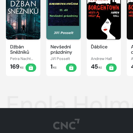
Džbán
Nevšední
Ďáblice
Sněžníků
prázdniny
Petra Nachtmanová
Jiří Posselt
Andrew Hall
A
169
1
45
Kč
Kč
Kč
Enola Holm