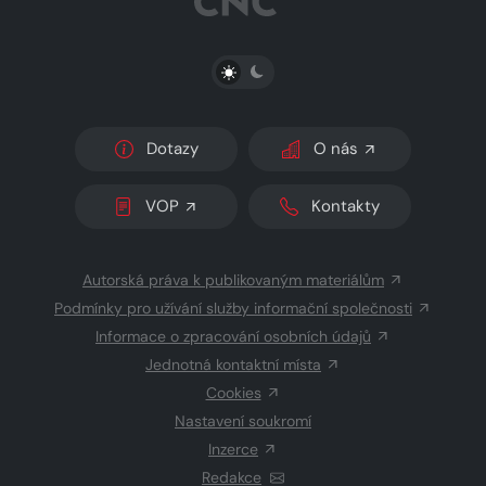
PŘEPNOUT SVĚTLÝ/TMAVÝ REŽIM
Dotazy
O nás
VOP
Kontakty
Autorská práva k publikovaným materiálům
Podmínky pro užívání služby informační společnosti
Informace o zpracování osobních údajů
Jednotná kontaktní místa
Cookies
Nastavení soukromí
Inzerce
Redakce