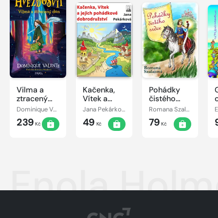
Vilma a
Kačenka,
Pohádky
ztracený
Vítek a
čistého
den
jejich
srdce
Dominique Valente
Jana Pekárková
Romana Szalaiová
E
pohádkové
239
49
79
dobrodružství
Kč
Kč
Kč
Enola Holm