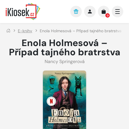
Přejít na hlavní obsah
0
E-knihy
Enola Holmesová – Případ tajného bratrstva
Enola Holmesová –
Případ tajného bratrstva
Nancy Springerová