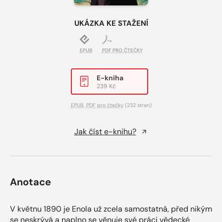
UKÁZKA KE STAŽENÍ
EPUB
PDF PRO ČTEČKY
E-kniha
239 Kč
EPUB
,
PDF pro čtečky
(232 stran)
Jak číst e-knihu?
Anotace
V květnu 1890 je Enola už zcela samostatná, před nikým
se neskrývá a naplno se věnuje své práci vědecké