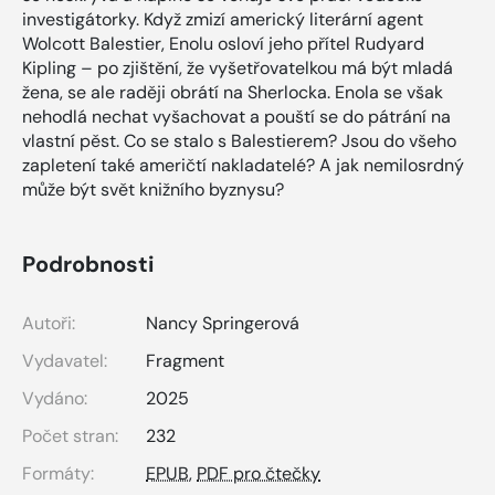
investigátorky. Když zmizí americký literární agent
Wolcott Balestier, Enolu osloví jeho přítel Rudyard
Kipling – po zjištění, že vyšetřovatelkou má být mladá
žena, se ale raději obrátí na Sherlocka. Enola se však
nehodlá nechat vyšachovat a pouští se do pátrání na
vlastní pěst. Co se stalo s Balestierem? Jsou do všeho
zapletení také američtí nakladatelé? A jak nemilosrdný
může být svět knižního byznysu?
Podrobnosti
Autoři:
Nancy Springerová
Vydavatel:
Fragment
Vydáno:
2025
Počet stran:
232
Formáty:
EPUB
,
PDF pro čtečky