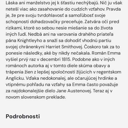
Láska ani manželstvo jej k šťastiu nechýbajú. Nič ju však
neteší viac ako zasahovanie do cudzích vzťahov. Pravda
je, že pre svoju tvrdohlavosť a samoľúbosť svoje
schopnosti dohadzovačky preceňuje. Zatvára oči pred
rizikami, ktoré so sebou nesie miešanie sa do života
iných ľudí. Nedbá ani na varovania drahého priateľa
pána Knightleyho a snaží sa dohodiť vhodnú partiu
svojej chránenkyni Harriet Smithovej. Čoskoro tak za to
ponesie následky, aké by nikdy nečakala. Román Emma
vyšiel prvý raz v decembri 1815. Podobne ako v iných
románoch autorka aj v tomto diele skúma obavy a
trápenia žien z lepšej spoločnosti žijúcich v regentskom
Anglicku. Vďaka nedokonalej, ale očarujúcej hrdinke a
vtipnému pohľadu na vzťahy sa Emma často považuje
za najdokonalejšie dielo Jane Austenovej. Teraz aj v
novom slovenskom preklade.
Podrobnosti