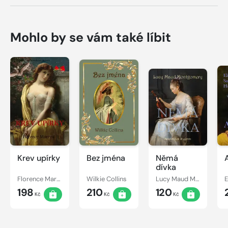
Mohlo by se vám také líbit
Krev upírky
Bez jména
Němá
dívka
Florence Marryat
Wilkie Collins
Lucy Maud Montgomery
198
210
120
Kč
Kč
Kč