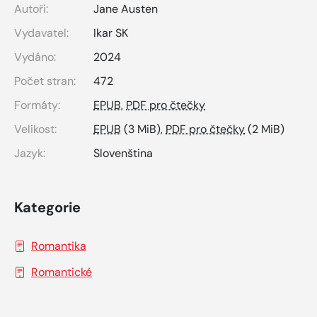
Autoři:
Jane Austen
Vydavatel:
Ikar SK
Vydáno:
2024
Počet stran:
472
Formáty:
EPUB
,
PDF pro čtečky
Velikost:
EPUB
(3 MiB),
PDF pro čtečky
(2 MiB)
Jazyk:
Slovenština
Kategorie
Romantika
Romantické