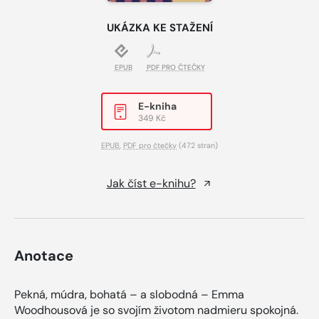
UKÁZKA KE STAŽENÍ
EPUB
PDF PRO ČTEČKY
E-kniha
349 Kč
EPUB
,
PDF pro čtečky
(472 stran)
Jak číst e-knihu?
Anotace
Pekná, múdra, bohatá – a slobodná – Emma
Woodhousová je so svojím životom nadmieru spokojná.