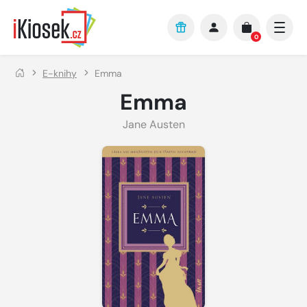
Přejít na hlavní obsah
0
E-knihy
Emma
Emma
Jane Austen