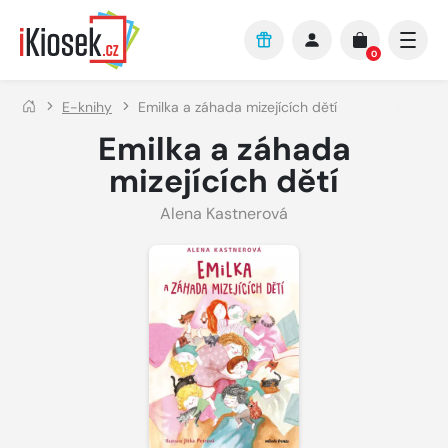
Přejít na hlavní obsah
0
E-knihy
Emilka a záhada mizejících dětí
Emilka a záhada
mizejících dětí
Alena Kastnerová