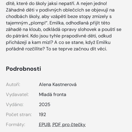
dítě, které do školy jaksi nepatří. A nejen jedno!
Záhadné děti v podivných oblečcích se objevují na
chodbách školy, aby vzápětí beze stopy zmizely s
tajemným „plomp!“. Emilka, odhodlaná přijít této
záhadě na kloub, odkládá opravy slohovek a pouští se
do pátrání. Kdo jsou tyhle prapodivné děti, odkud
přicházejí a kam mizí? A co se stane, když Emilku
pořádně rozčílíte? To se teprve začnou dít věci.
Podrobnosti
Autoři:
Alena Kastnerová
Vydavatel:
Mladá fronta
Vydáno:
2025
Počet stran:
192
Formáty:
EPUB
,
PDF pro čtečky