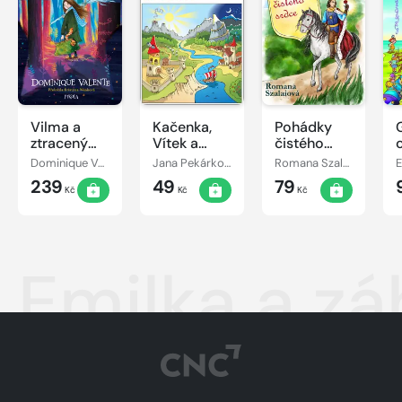
Vilma a
Kačenka,
Pohádky
ztracený
Vítek a
čistého
den
jejich
srdce
Dominique Valente
Jana Pekárková
Romana Szalaiová
E
pohádkové
239
49
79
dobrodružství
Kč
Kč
Kč
Emilka a zá