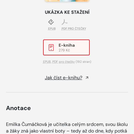
UKÁZKA KE STAŽENÍ
EPUB
PDF PRO ČTEČKY
E-kniha
279 Kč
EPUB
,
PDF pro čtečky
(192 stran)
Jak číst e-knihu?
Anotace
Emilka Čumáčková je učitelka celým srdcem, svou školu
a žáky zná jako vlastní boty – tedy až do dne, kdy potká