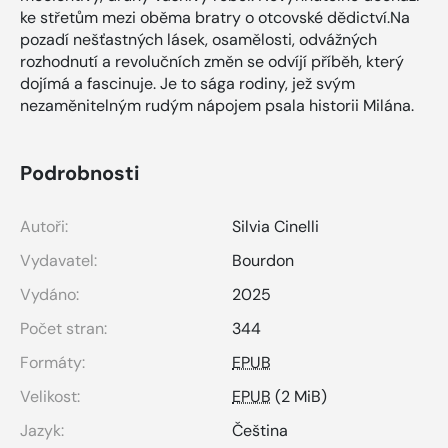
ke střetům mezi oběma bratry o otcovské dědictví.Na
pozadí nešťastných lásek, osamělosti, odvážných
rozhodnutí a revolučních změn se odvíjí příběh, který
dojímá a fascinuje. Je to sága rodiny, jež svým
nezaměnitelným rudým nápojem psala historii Milána.
Podrobnosti
Autoři:
Silvia Cinelli
Vydavatel:
Bourdon
Vydáno:
2025
Počet stran:
344
Formáty:
EPUB
Velikost:
EPUB
(2 MiB)
Jazyk:
Čeština