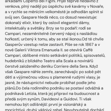
arkádami Coperto dei Figini. Přijel teprve nedávno z
venkova, plný nadějí po úspěchu své kavárny v Novaře,
a v rychle se měnícím velkoměstě je odhodlán splnit si
svůj sen. Gaspare hledá něco, co dosud neexistuje:
dokonalý elixír, který by oslovil elegantní dámy,
intelektuály a světáky. Brzy se to podaří: rodí se
Campari, nezaměnitelně červený nápoj s nasládlou
hořkostí, určený k tomu, aby se stal ikonou.Od té chvíle
Gasperův vzestup nelze zastavit. Píše se rok 1867 a v
nové Galerii Viktora Emanuela II. se otevírá Caffè
Campari, oblíbené místo setkávání politiků, spisovatelů,
hudebníků z blízkého Teatro alla Scala a novinářů
čerstvě založeného deníku Corriere della Sera. Když
však Gaspare náhle zemře, zanechávajíc po sobě pět
dětí a výjimečnou vdovu s plamenně rudými vlasy, je
jasné, že nástupnictví nebude probíhat podle jeho
plánů.Do čela rodinného podniku se postaví odvážná a
podnikavá Letizia, která jej připraví na budoucnost a
předá svým synům, Davideovi a Guidovi. Ti však
nemohou být odlišnější: první je vizionářský a
mocichtivý, druhý vášnivý rebel. Nevyhnutelně dochází