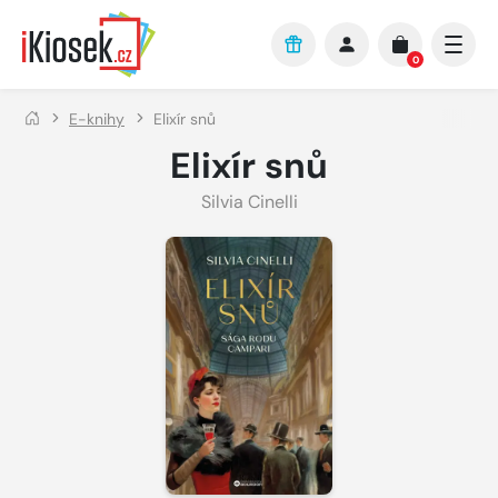
Přejít na hlavní obsah
0
E-knihy
Elixír snů
Elixír snů
Silvia Cinelli