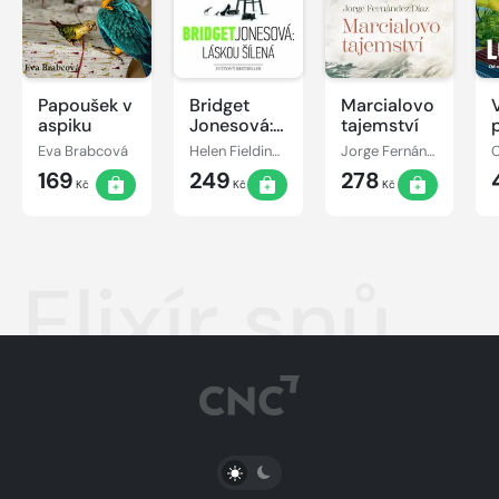
Papoušek v
Bridget
Marcialovo
aspiku
Jonesová:
tajemství
láskou
Eva Brabcová
Helen Fieldingová
Jorge Fernández Díaz
šílená
169
249
278
Kč
Kč
Kč
Elixír snů
PŘEPNOUT SVĚTLÝ/TMAVÝ REŽIM