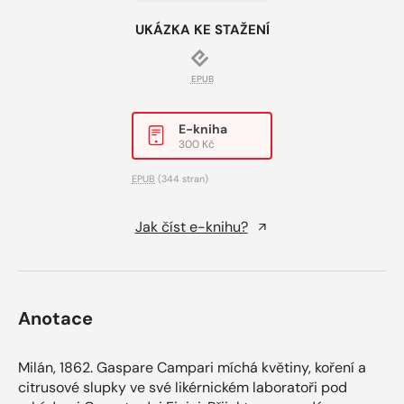
UKÁZKA KE STAŽENÍ
EPUB
E-kniha
300 Kč
EPUB
(344 stran)
Jak číst e-knihu?
Anotace
Milán, 1862. Gaspare Campari míchá květiny, koření a
citrusové slupky ve své likérnickém laboratoři pod