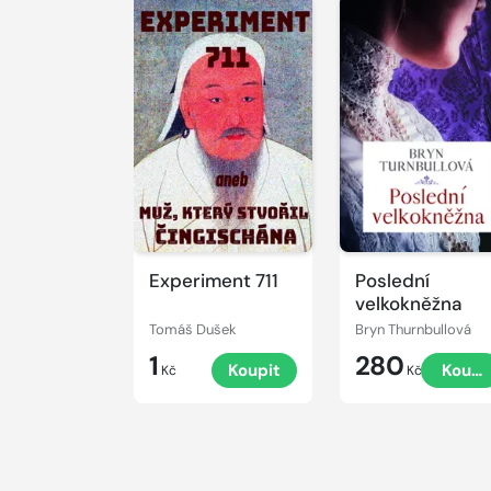
Experiment 711
Poslední
velkokněžna
Tomáš Dušek
Bryn Thurnbullová
1
280
Koupit
Koupi
Kč
Kč