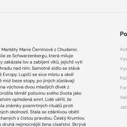
Po
Aut
 Markéty Marie Černínové z Chudenic.
lie ze Schwarzenbergu, která miluje
Vyd
zakázala lov a zabíjení vlků, jejichž vytí
z hradu nad ním. Samotné sídlo se stává
Vy
 Evropy. Lupiči se sice místu a okolí
Poč
é mizí beze stopy, po jiných zůstávají
řena výchova dvou mladých dívek z
For
rožila téměř polovinu svého života jako
Vel
tvím opředená smrt. Lidé věřili, že
sla známky posmrtných rituálů proti
Jaz
ých okolností. Stala se zdánlivou obětí
íchaných s čistou pravdou. Český Krumlov,
ko druhá nejmocnější žena císařství. Skrývá