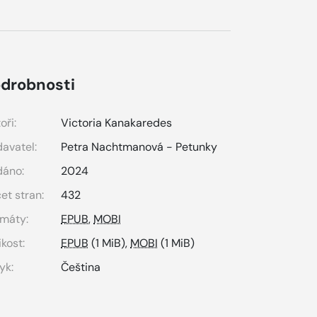
drobnosti
oři:
Victoria Kanakaredes
avatel:
Petra Nachtmanová - Petunky
dáno:
2024
et stran:
432
máty:
EPUB
,
MOBI
ikost:
EPUB
(1 MiB),
MOBI
(1 MiB)
yk:
Čeština