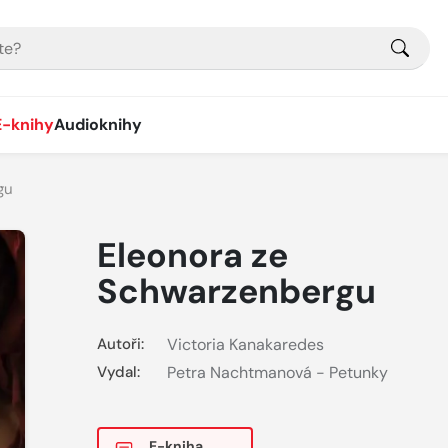
E-knihy
Audioknihy
gu
Eleonora ze
Schwarzenbergu
Autoři:
Victoria Kanakaredes
Vydal:
Petra Nachtmanová - Petunky
E-kniha