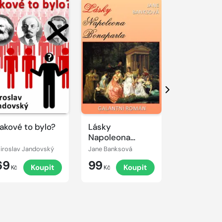
Další
akové to bylo?
Lásky
Skoněpád
Napoleona
Bonaparta
iroslav Jandovský
Jane Banksová
Miroslav Jan
69
99
69
Koupit
Koupit
K
Kč
Kč
Kč