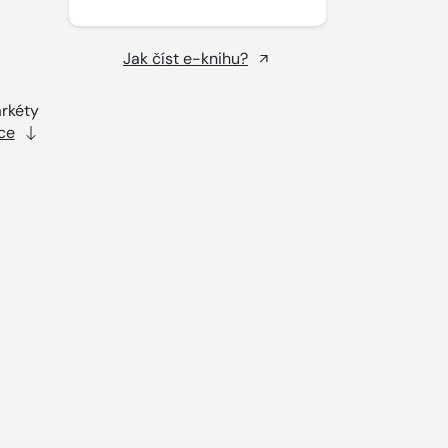
Jak číst e-knihu?
rkéty
ce