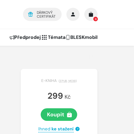
DÁRKOVÝ
CERTIFIKÁT
0
Předprodej
Témata
BLESKmobil
E-KNIHA
(
EPUB
,
MOBI
)
299
Kč
Koupit
Ihned
ke stažení
?