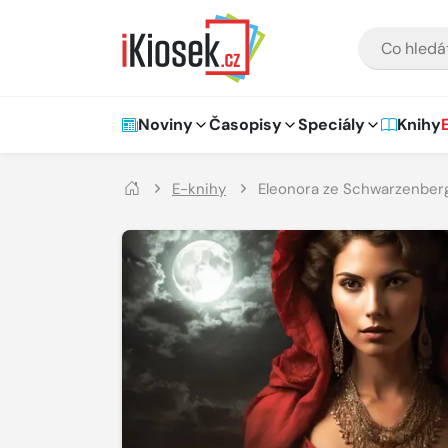
Přejít na hlavní obsah
VYHLEDÁVÁNÍ
Hlavní navigace
Noviny
Časopisy
Speciály
Knihy
E-knihy
Eleonora ze Schwarzenber