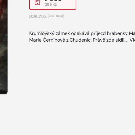
299 Kč
EPUB
,
MOBI
(432 stran)
Krumlovský zámek očekává příjezd hraběnky Ma
Marie Černínové z Chudenic. Právě zde sídlí...
Ví