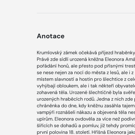
Anotace
Krumlovský zámek očekává příjezd hraběnky
Právě zde sídlí urozená kněžna Eleonora Amá
pořádání honů, ale přesto pod přísnými tresty 
se nese nejen za nocí do města z lesů, ale i 
místem slavností a hostin pro šlechtice z celé
vyhýbají obloukem, ale i tak někteří obyvatel
zohavená těla. Urozené šlechtičně byla svě
urozených hraběcích rodů. Jedna z nich zde p
chráněnka do dne, kdy kněžnu zasáhla tajems
vampýři roznášeli nákazu a objevená těla ne
upírům. Eleonora ovdověla za více než podivn
šířících se dohadů a pomluv, již tehdy prom
první polovina 18. století. Hříšná Eleonora ja