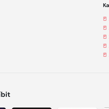
Ka
íbit