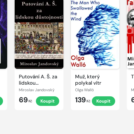
Putování A. Š. za
Muž, který
T
lidskou
polykal vítr
důstojností
Miroslav Jandovský
Olga Walló
M
69
139
t
Koupit
Koupit
Kč
Kč