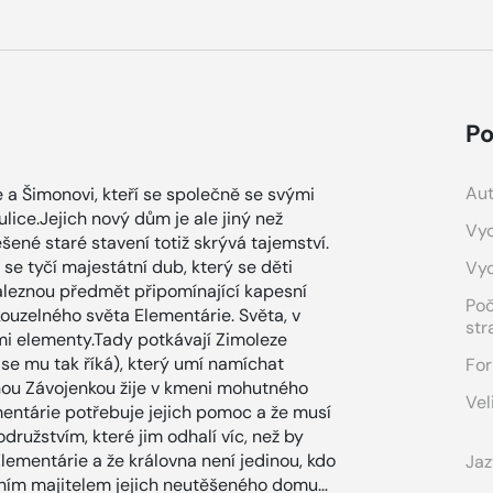
Po
Aut
 a Šimonovi, kteří se společně se svými
ulice.Jejich nový dům je ale jiný než
Vyd
šené staré stavení totiž skrývá tajemství.
 se tyčí majestátní dub, který se děti
Vy
leznou předmět připomínající kapesní
Po
ouzelného světa Elementárie. Světa, v
str
ími elementy.Tady potkávají Zimoleze
se mu tak říká), který umí namíchat
For
enou Závojenkou žije v kmeni mohutného
Vel
ementárie potřebuje jejich pomoc a že musí
odružstvím, které jim odhalí víc, než by
 Elementárie a že královna není jedinou, kdo
Jaz
dním majitelem jejich neutěšeného domu…