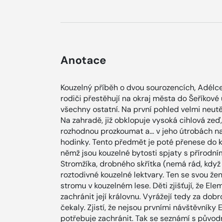
Anotace
Kouzelný příběh o dvou sourozencích, Adélce
rodiči přestěhují na okraj města do Šeříkové 
všechny ostatní. Na první pohled velmi neutě
Na zahradě, již obklopuje vysoká cihlová zeď,
rozhodnou prozkoumat a… v jeho útrobách na
hodinky. Tento předmět je poté přenese do k
němž jsou kouzelné bytosti spjaty s přírodn
Stromžíka, drobného skřítka (nemá rád, když 
roztodivné kouzelné lektvary. Ten se svou ž
stromu v kouzelném lese. Děti zjišťují, že El
zachránit její královnu. Vyrážejí tedy za dobr
čekaly. Zjistí, že nejsou prvními návštěvníky
potřebuje zachránit. Tak se seznámí s půvo