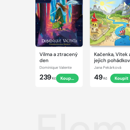
Vilma a ztracený
Kačenka, Vítek 
den
jejich pohádko
dobrodružství
Dominique Valente
Jana Pekárková
239
49
Koupit
Koupit
Kč
Kč
Elem