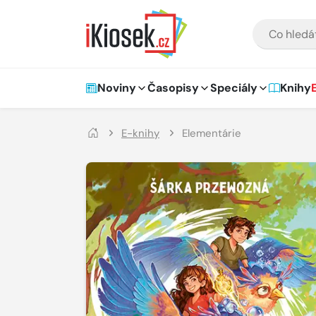
Přejít na hlavní obsah
VYHLEDÁVÁNÍ
Hlavní navigace
Noviny
Časopisy
Speciály
Knihy
E-knihy
Elementárie