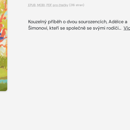
EPUB
,
MOBI
,
PDF pro čtečky
(216 stran)
Kouzelný příběh o dvou sourozencích, Adélce a
Šimonovi, kteří se společně se svými rodiči...
Ví