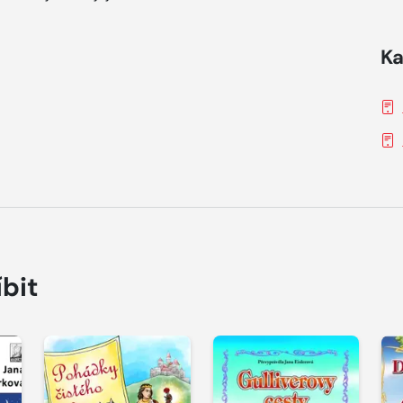
Ka
íbit