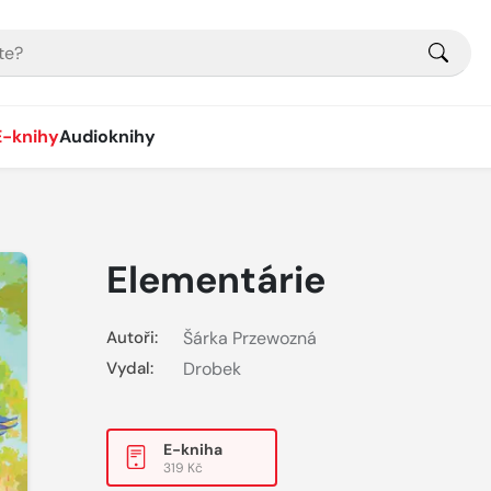
E-knihy
Audioknihy
Elementárie
Autoři:
Šárka Przewozná
Vydal:
Drobek
E-kniha
319 Kč