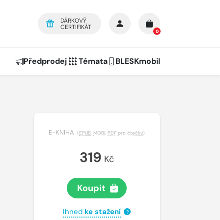
DÁRKOVÝ
CERTIFIKÁT
0
Předprodej
Témata
BLESKmobil
E-KNIHA
(
EPUB
,
MOBI
,
PDF pro čtečky
)
319
Kč
Koupit
Ihned
ke stažení
?