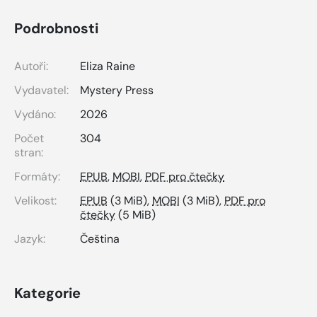
Podrobnosti
Autoři:
Eliza Raine
Vydavatel:
Mystery Press
Vydáno:
2026
Počet
304
stran:
Formáty:
EPUB
,
MOBI
,
PDF pro čtečky
Velikost:
EPUB
(3 MiB),
MOBI
(3 MiB),
PDF pro
čtečky
(5 MiB)
Jazyk:
Čeština
Kategorie