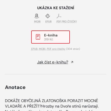
UKÁZKA KE STAŽENÍ
MOBI
EPUB
PDF PRO ČTEČKY
E-kniha
319 Kč
EPUB
,
MOBI
,
PDF pro čtečky
(304 stran)
Jak číst e-knihu?
Anotace
DOKÁŽE OBYČEJNÁ ZLATONOŠKA PORAZIT MOCNÉ
VLADAŘE A PŘEŽÍT?Hrozby na Dvoře stínů narůstají.