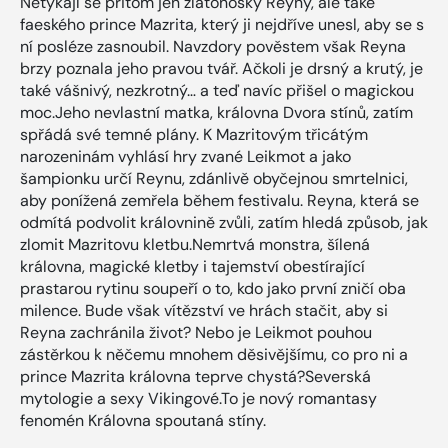
Netýkají se přitom jen zlatonošky Reyny, ale také
faeského prince Mazrita, který ji nejdříve unesl, aby se s
ní posléze zasnoubil. Navzdory pověstem však Reyna
brzy poznala jeho pravou tvář. Ačkoli je drsný a krutý, je
také vášnivý, nezkrotný… a teď navíc přišel o magickou
moc.Jeho nevlastní matka, královna Dvora stínů, zatím
spřádá své temné plány. K Mazritovým třicátým
narozeninám vyhlásí hry zvané Leikmot a jako
šampionku určí Reynu, zdánlivě obyčejnou smrtelnici,
aby ponížená zemřela během festivalu. Reyna, která se
odmítá podvolit královnině zvůli, zatím hledá způsob, jak
zlomit Mazritovu kletbu.Nemrtvá monstra, šílená
královna, magické kletby i tajemství obestírající
prastarou rytinu soupeří o to, kdo jako první zničí oba
milence. Bude však vítězství ve hrách stačit, aby si
Reyna zachránila život? Nebo je Leikmot pouhou
zástěrkou k něčemu mnohem děsivějšímu, co pro ni a
prince Mazrita královna teprve chystá?Severská
mytologie a sexy Vikingové.To je nový romantasy
fenomén Královna spoutaná stíny.