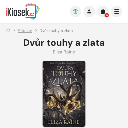
Přejít na hlavní obsah
0
E-knihy
Dvůr touhy a zlata
Dvůr touhy a zlata
Eliza Raine