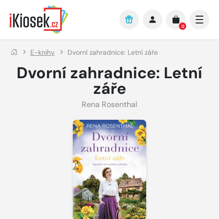
Přejít na hlavní obsah
0
E-knihy
Dvorní zahradnice: Letní záře
Dvorní zahradnice: Letní
záře
Rena Rosenthal