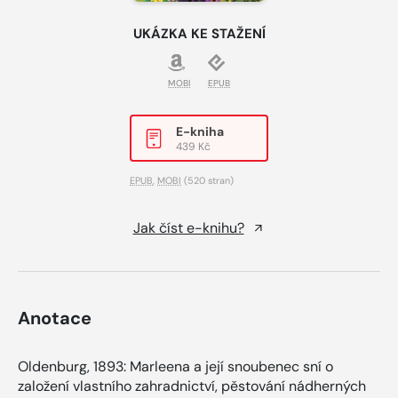
UKÁZKA KE STAŽENÍ
MOBI
EPUB
E-kniha
439 Kč
EPUB
,
MOBI
(520 stran)
Jak číst e-knihu?
Anotace
Oldenburg, 1893: Marleena a její snoubenec sní o
založení vlastního zahradnictví, pěstování nádherných