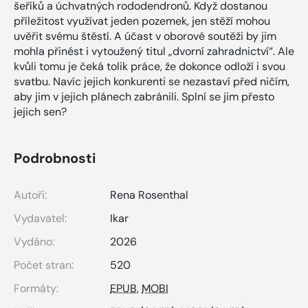
šeříků a úchvatných rododendronů. Když dostanou
příležitost využívat jeden pozemek, jen stěží mohou
uvěřit svému štěstí. A účast v oborové soutěži by jim
mohla přinést i vytoužený titul „dvorní zahradnictví“. Ale
kvůli tomu je čeká tolik práce, že dokonce odloží i svou
svatbu. Navíc jejich konkurenti se nezastaví před ničím,
aby jim v jejich plánech zabránili. Splní se jim přesto
jejich sen?
Podrobnosti
Autoři:
Rena Rosenthal
Vydavatel:
Ikar
Vydáno:
2026
Počet stran:
520
Formáty:
EPUB
,
MOBI