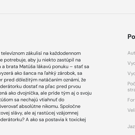
Po
Aut
v televíznom zákulisí na každodennom
potrebuje, aby ju niekto zastúpil na
Vyd
a a brata Matúša lákavú ponuku – stať sa
vyzerá ako šanca na ľahký zárobok, sa
Vy
er pred dôležitým natáčaním oznámi, že
Po
derátorku dostať na pľac pred prvou
str
ná ako dvojníčka, ale príde tým aj o svoju
túšom sa nechajú vtiahnuť do
For
ôverovať absolútne nikomu. Spoločne
Vel
vej slávy, ale aj rastúcej vzájomnej
oderátorku? A ako sa postavia k toxickej
Jaz