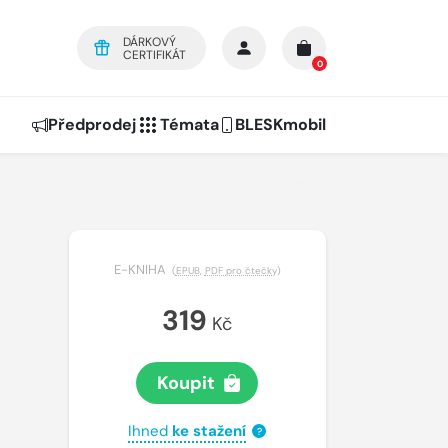
DÁRKOVÝ
CERTIFIKÁT
0
Předprodej
Témata
BLESKmobil
E-KNIHA
(
EPUB
,
PDF pro čtečky
)
319
Kč
Koupit
Ihned
ke stažení
?