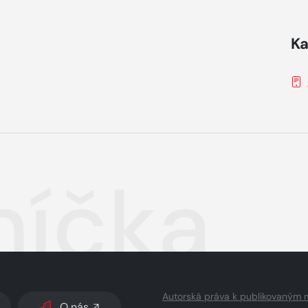
Ka
níčka
Autorská práva k publikovaným 
O nás