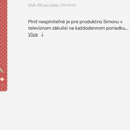
EPUB
,
PDF pro čtečky
(224 stran)
Plniť nesplniteľné je pre produkčnú Simonu v
televíznom zákulisí na každodennom poriadku....
Více