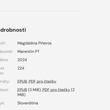
drobnosti
oři:
Magdaléna Piñeros
avatel:
Marenčin PT
dáno:
2024
čet
224
an:
máty:
EPUB
,
PDF pro čtečky
ikost:
EPUB
(3 MiB),
PDF pro čtečky
(2
MiB)
yk:
Slovenština