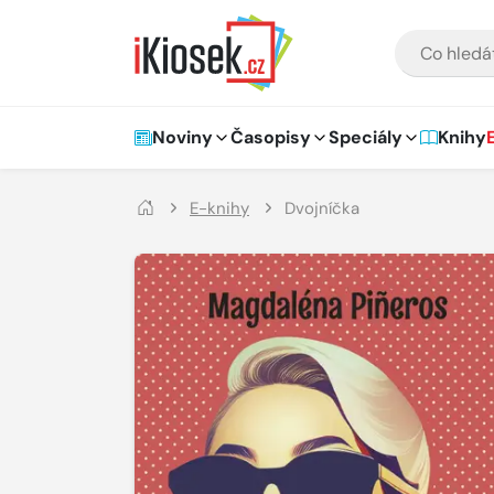
Přejít na hlavní obsah
VYHLEDÁVÁNÍ
Hlavní navigace
Noviny
Časopisy
Speciály
Knihy
E-knihy
Dvojníčka