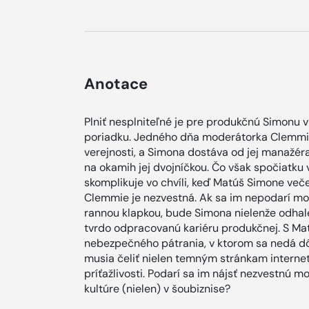
Anotace
Plniť nesplniteľné je pre produkčnú Simonu 
poriadku. Jedného dňa moderátorka Clemmie 
verejnosti, a Simona dostáva od jej manažér
na okamih jej dvojníčkou. Čo však spočiatku 
skomplikuje vo chvíli, keď Matúš Simone več
Clemmie je nezvestná. Ak sa im nepodarí mo
rannou klapkou, bude Simona nielenže odhale
tvrdo odpracovanú kariéru produkčnej. S Ma
nebezpečného pátrania, v ktorom sa nedá d
musia čeliť nielen temným stránkam interneto
príťažlivosti. Podarí sa im nájsť nezvestnú m
kultúre (nielen) v šoubiznise?