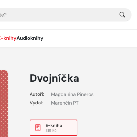
E-knihy
Audioknihy
Dvojníčka
Autoři:
Magdaléna Piñeros
Vydal:
Marenčin PT
E-kniha
319 Kč