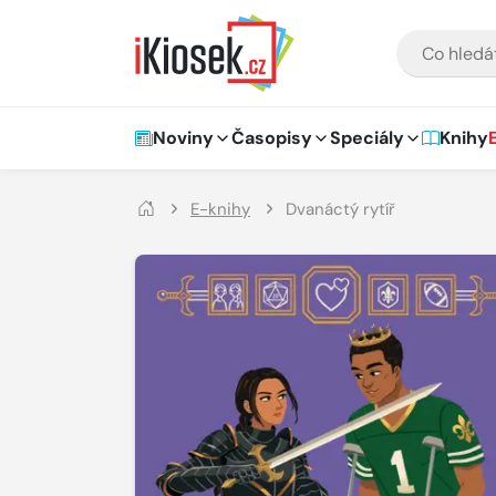
Přejít na hlavní obsah
VYHLEDÁVÁNÍ
Hlavní navigace
Noviny
Časopisy
Speciály
Knihy
E-knihy
Dvanáctý rytíř