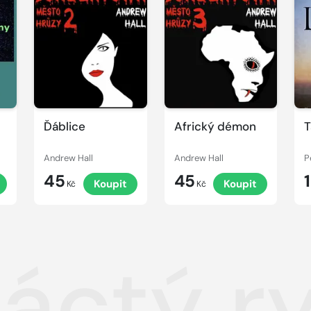
Ďáblice
Africký démon
T
Andrew Hall
Andrew Hall
P
45
45
Koupit
Koupit
Kč
Kč
áctý ry