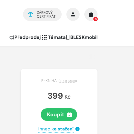
DÁRKOVÝ
CERTIFIKÁT
0
Předprodej
Témata
BLESKmobil
E-KNIHA
(
EPUB
,
MOBI
)
399
Kč
Koupit
Ihned
ke stažení
?