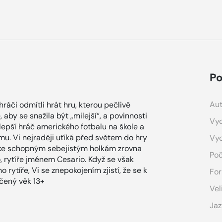
Po
Aut
ráči odmítli hrát hru, kterou pečlivě
 aby se snažila být „milejší“, a povinnosti
Vyd
lepší hráč amerického fotbalu na škole a
u. Vi nejraději utíká před světem do hry
Vy
u ke schopným sebejistým holkám zrovna
Poč
go, rytíře jménem Cesario. Když se však
rytíře, Vi se znepokojením zjistí, že se k
For
čený věk 13+
Vel
Jaz