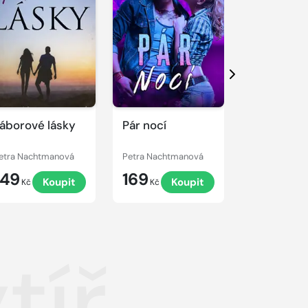
Další
áborové lásky
Pár nocí
Líbání ve 
etra Nachtmanová
Petra Nachtmanová
Petra Nacht
149
169
99
Koupit
Koupit
K
Kč
Kč
Kč
tíř