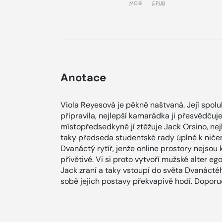
MOBI
EPUB
Anotace
Viola Reyesová je pěkně naštvaná. Její spoluh
připravila, nejlepší kamarádka ji přesvědčuje,
místopředsedkyně jí ztěžuje Jack Orsino, nej
taky předseda studentské rady úplně k ničem
Dvanáctý rytíř, jenže online prostory nejso
přívětivé. Vi si proto vytvoří mužské alter e
Jack zraní a taky vstoupí do světa Dvanáctého 
sobě jejich postavy překvapivě hodí. Doporu