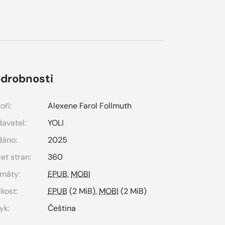
drobnosti
oři:
Alexene Farol Follmuth
avatel:
YOLI
dáno:
2025
et stran:
360
máty:
EPUB
,
MOBI
ikost:
EPUB
(2 MiB),
MOBI
(2 MiB)
yk:
Čeština