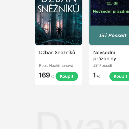
Džbán Sněžníků
Nevšední
prázdniny
Petra Nachtmanová
Jiří Posselt
169
1
Koupit
Koupit
Kč
Kč
Dvan