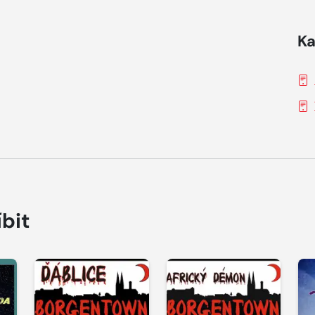
Ka
íbit