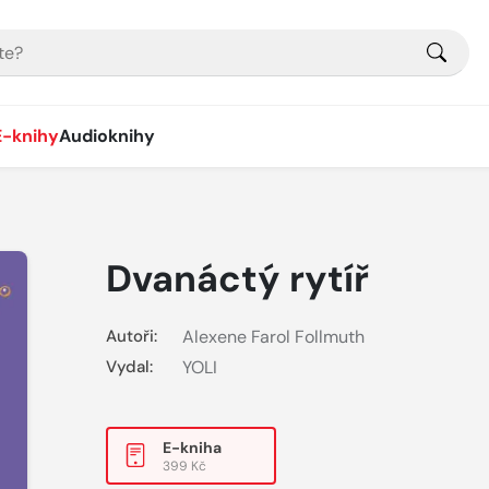
E-knihy
Audioknihy
Dvanáctý rytíř
Autoři:
Alexene Farol Follmuth
Vydal:
YOLI
E-kniha
399 Kč