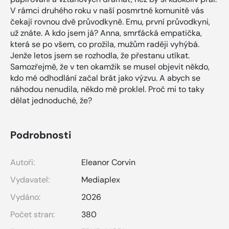
V rámci druhého roku v naší posmrtné komunitě vás
čekají rovnou dvě průvodkyně. Emu, první průvodkyni,
už znáte. A kdo jsem já? Anna, smrťácká empatička,
která se po všem, co prožila, mužům raději vyhýbá.
Jenže letos jsem se rozhodla, že přestanu utíkat.
Samozřejmě, že v ten okamžik se musel objevit někdo,
kdo mé odhodlání začal brát jako výzvu. A abych se
náhodou nenudila, někdo mě proklel. Proč mi to taky
dělat jednoduché, že?
Podrobnosti
Autoři:
Eleanor Corvin
Vydavatel:
Mediaplex
Vydáno:
2026
Počet stran:
380