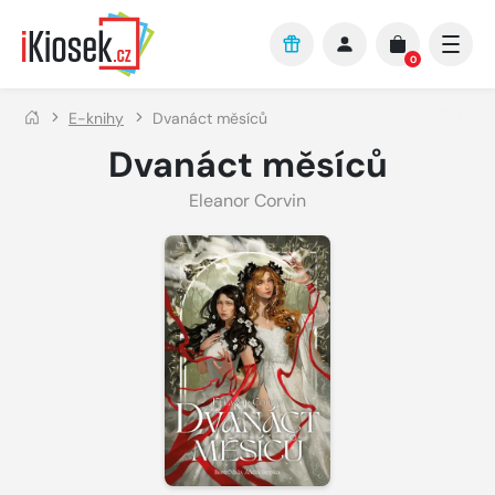
Přejít na hlavní obsah
0
E-knihy
Dvanáct měsíců
Dvanáct měsíců
Eleanor Corvin