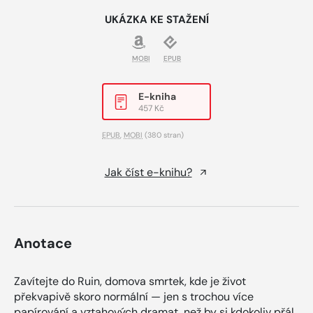
UKÁZKA KE STAŽENÍ
MOBI
EPUB
E-kniha
457 Kč
EPUB
,
MOBI
(380 stran)
Jak číst e-knihu?
Anotace
Zavítejte do Ruin, domova smrtek, kde je život
překvapivě skoro normální — jen s trochou více
papírování a vztahových dramat, než by si kdokoliv přál.