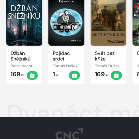
Džbán
Pojídač
Svět bez
Sněžníků
srdcí
kříže
Petra Nachtmanová
Tomáš Dušek
Tomáš Dušek
J
169
1
169
Kč
Kč
Kč
Dvanáct m