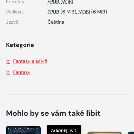
Formáty:
EPUB
,
MOBI
Velikost:
EPUB
(6 MiB),
MOBI
(6 MiB)
Jazyk:
Čeština
Kategorie
Fantasy a sci-fi
Fantasy
Mohlo by se vám také líbit