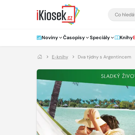
Přejít na hlavní obsah
VYHLEDÁVÁNÍ
Hlavní navigace
Noviny
Časopisy
Speciály
Knihy
E-knihy
Dva týdny s Argentincem