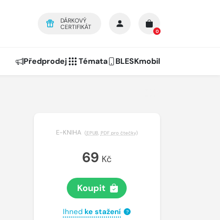
DÁRKOVÝ
CERTIFIKÁT
0
Předprodej
Témata
BLESKmobil
E-KNIHA
(
EPUB
,
PDF pro čtečky
)
69
Kč
Koupit
Ihned
ke stažení
?