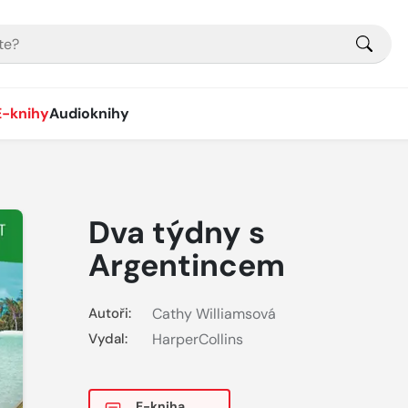
E-knihy
Audioknihy
Dva týdny s
Argentincem
Autoři:
Cathy Williamsová
Vydal:
HarperCollins
E-kniha