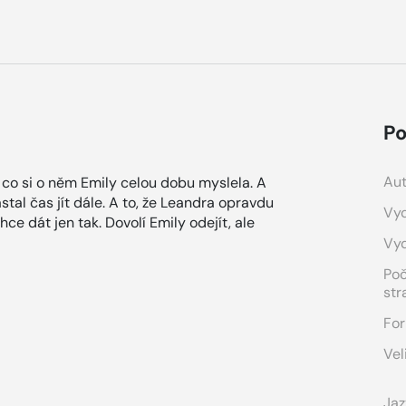
Po
Aut
co si o něm Emily celou dobu myslela. A
stal čas jít dále. A to, že Leandra opravdu
Vyd
ce dát jen tak. Dovolí Emily odejít, ale
Vy
Po
str
For
Vel
Jaz