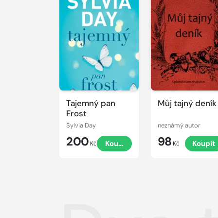
Tajemný pan
Můj tajný deník
Frost
Sylvia Day
neznámý autor
200
98
Koupit
Koupit
Kč
Kč