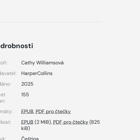
drobnosti
oři:
Cathy Williamsová
avatel:
HarperCollins
dáno:
2025
čet
155
an:
máty:
EPUB
,
PDF pro čtečky
ikost:
EPUB
(2 MiB),
PDF pro čtečky
(825
kiB)
yk:
Čeština