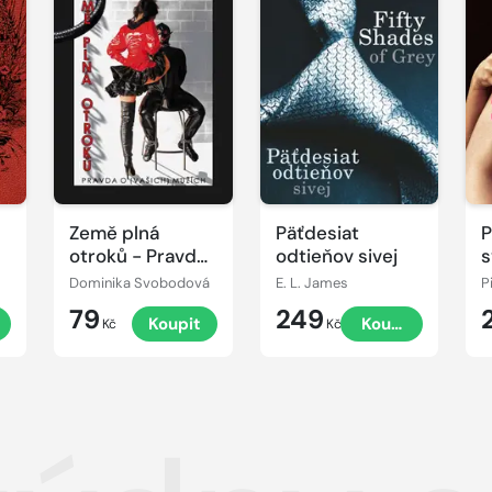
Země plná
Päťdesiat
P
otroků - Pravda
odtieňov sivej
s
o (vašich)
m
Dominika Svobodová
E. L. James
P
mužích
79
249
Koupit
Koupit
Kč
Kč