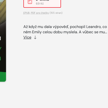
69 Kč
EPUB
,
PDF pro čtečky
(155 stran)
Až když mu dala výpověď, pochopil Leandro, co 
něm Emily celou dobu myslela. A vůbec se mu...
Více