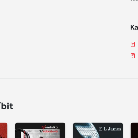
Ka
íbit