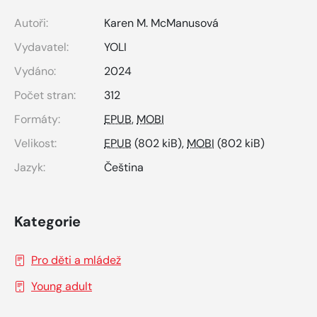
Autoři:
Karen M. McManusová
Vydavatel:
YOLI
Vydáno:
2024
Počet stran:
312
Formáty:
EPUB
,
MOBI
Velikost:
EPUB
(802 kiB),
MOBI
(802 kiB)
Jazyk:
Čeština
Kategorie
Pro děti a mládež
Young adult