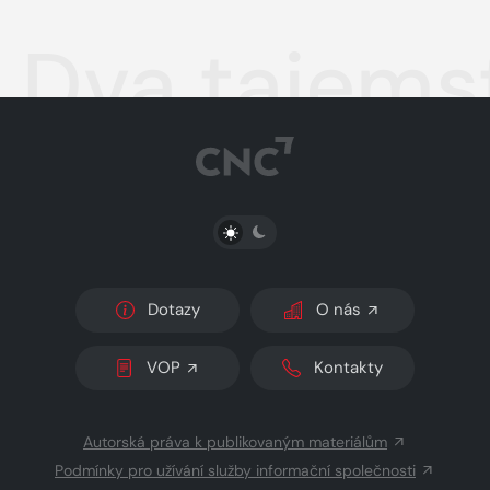
Dva tajemst
PŘEPNOUT SVĚTLÝ/TMAVÝ REŽIM
Dotazy
O nás
VOP
Kontakty
Autorská práva k publikovaným materiálům
Podmínky pro užívání služby informační společnosti