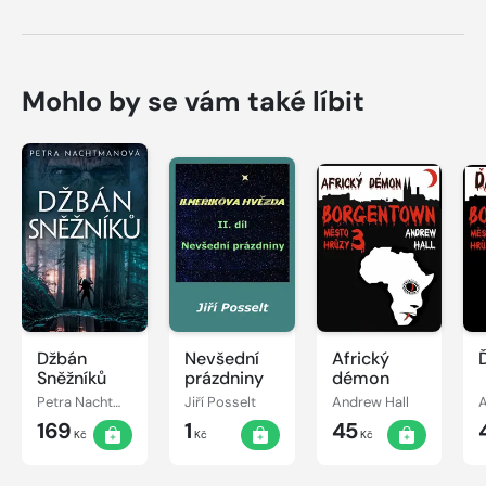
Mohlo by se vám také líbit
Džbán
Nevšední
Africký
Sněžníků
prázdniny
démon
Petra Nachtmanová
Jiří Posselt
Andrew Hall
A
169
1
45
Kč
Kč
Kč