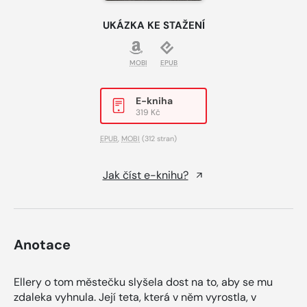
UKÁZKA KE STAŽENÍ
MOBI
EPUB
E-kniha
319 Kč
EPUB
,
MOBI
(312 stran)
Jak číst e-knihu?
Anotace
Ellery o tom městečku slyšela dost na to, aby se mu
zdaleka vyhnula. Její teta, která v něm vyrostla, v