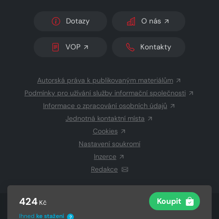
Dotazy
O nás
VOP
Kontakty
Autorská práva k publikovaným materiálům
Podmínky pro užívání služby informační společnosti
Informace o zpracování osobních údajů
Jednotná kontaktní místa
Cookies
Nastavení soukromí
Inzerce
Redakce
424
Koupit
Kč
© 2026 Copyright
CZECH NEWS CENTER a.s.
a dodavatelé
Ihned
ke stažení
obsahu
?