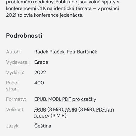
problémům medicíny. Publikace jsou volně spjaty s
konferencemi ČLK na identická témata – v prosinci
2021 to byla konference jedenáctá.
Podrobnosti
Autoři:
Radek Ptáček
,
Petr Bartůněk
Vydavatel:
Grada
Vydáno:
2022
Počet
400
stran:
Formáty:
EPUB
,
MOBI
,
PDF pro čtečky
Velikost:
EPUB
(3 MiB),
MOBI
(3 MiB),
PDF pro
čtečky
(3 MiB)
Jazyk:
Čeština