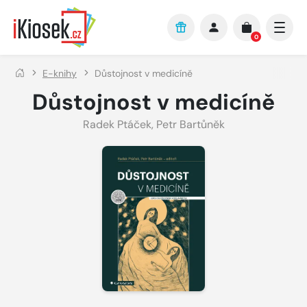
Přejít na hlavní obsah
0
E-knihy
Důstojnost v medicíně
Důstojnost v medicíně
Radek Ptáček
,
Petr Bartůněk