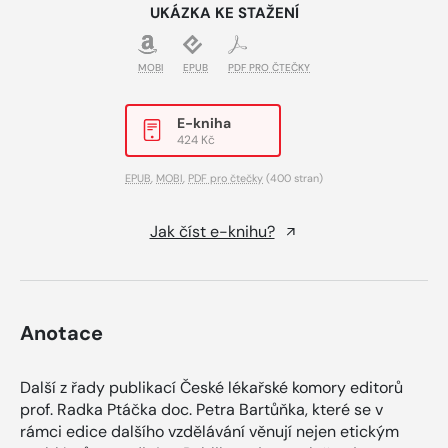
UKÁZKA KE STAŽENÍ
MOBI
EPUB
PDF PRO ČTEČKY
E-kniha
424 Kč
EPUB
,
MOBI
,
PDF pro čtečky
(400 stran)
Jak číst e-knihu?
Anotace
Další z řady publikací České lékařské komory editorů
prof. Radka Ptáčka doc. Petra Bartůňka, které se v
rámci edice dalšího vzdělávání věnují nejen etickým