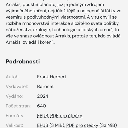
Arrakis, pouštní planetu, jež je jediným zdrojem
výjimečného koření, nejdůležitější a nejcennější látky ve
vesmíru s podivuhodnými vlastnostmi. A v tu chvíli se
rozbíhá mnohovrstvá interakce složitého světa politiky,
náboženství, ekologie, technologie a lidských emocí, to
vše ve snaze ovládnout Arrakis, protože ten, kdo ovládá
Arrakis, ovládá i koření...
Podrobnosti
Autoři:
Frank Herbert
Vydavatel:
Baronet
Vydáno:
2024
Počet stran:
640
Formáty:
EPUB
,
PDF pro čtečky
Velikost:
EPUB
(3 MiB),
PDF pro čtečky
(33 MiB)