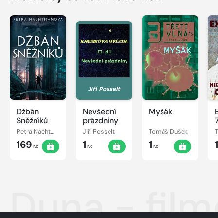
Džbán
Nevšední
Myšák
Sněžníků
prázdniny
7
Petra Nachtmanová
Jiří Posselt
Tomáš Dušek
169
1
1
1
Kč
Kč
Kč
Duna - film