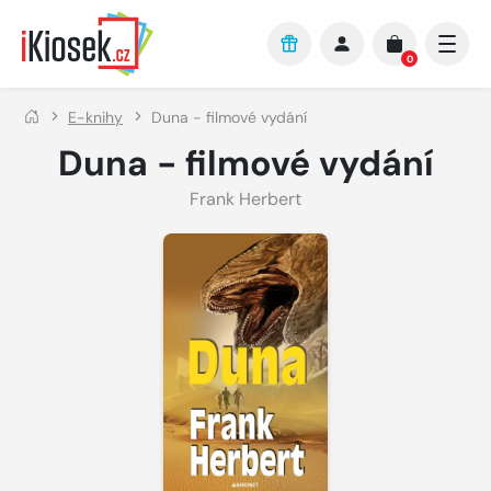
Přejít na hlavní obsah
0
E-knihy
Duna - filmové vydání
Duna - filmové vydání
Frank Herbert