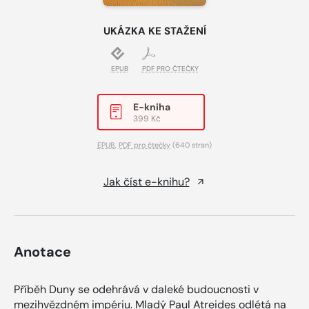
UKÁZKA KE STAŽENÍ
EPUB
PDF PRO ČTEČKY
E-kniha
399 Kč
EPUB
,
PDF pro čtečky
(640 stran)
Jak číst e-knihu?
Anotace
Příběh Duny se odehrává v daleké budoucnosti v
mezihvězdném impériu. Mladý Paul Atreides odlétá na