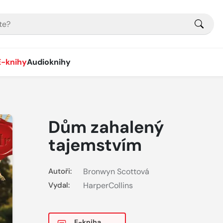
E-knihy
Audioknihy
Dům zahalený
tajemstvím
Autoři:
Bronwyn Scottová
Vydal:
HarperCollins
E-kniha