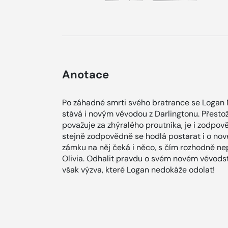
Anotace
Po záhadné smrti svého bratrance se Logan
stává i novým vévodou z Darlingtonu. Přest
považuje za zhýralého proutníka, je i zodp
stejně zodpovědně se hodlá postarat i o nové 
zámku na něj čeká i něco, s čím rozhodně ne
Olivia. Odhalit pravdu o svém novém vévodství
však výzva, které Logan nedokáže odolat!