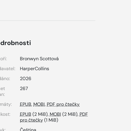
drobnosti
oři:
Bronwyn Scottová
avatel:
HarperCollins
dáno:
2026
čet
267
an:
máty:
EPUB
,
MOBI
,
PDF pro čtečky
ikost:
EPUB
(2 MiB),
MOBI
(2 MiB),
PDF
pro čtečky
(1 MiB)
yk:
Čeština