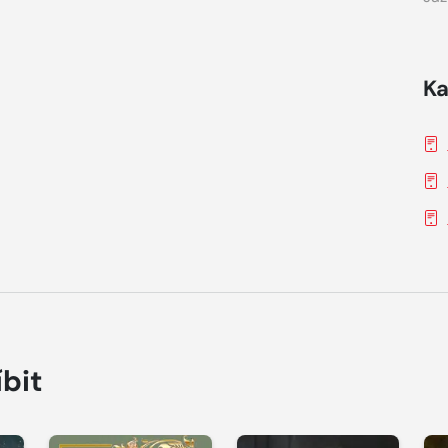
Ka
íbit