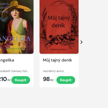
Další
ngelika
Můj tajný deník
Slečna ne
paní?
Elisabeth Sanxay Holding
neznámý autor
Wilkie Collins
210
98
120
Koupit
Koupit
K
Kč
Kč
Kč