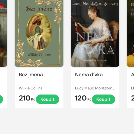
Bez jména
Němá dívka
A
Wilkie Collins
Lucy Maud Montgomery
210
120
Koupit
Koupit
Kč
Kč