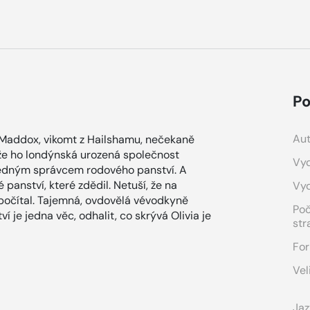
Po
Aut
 Maddox, vikomt z Hailshamu, nečekaně
ože ho londýnská urozená společnost
Vyd
ovědným správcem rodového panství. A
panství, které zdědil. Netuší, že na
Vy
počítal. Tajemná, ovdovělá vévodkyně
Po
 je jedna věc, odhalit, co skrývá Olivia je
str
For
Vel
Jaz