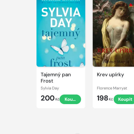
Tajemný pan
Krev upírky
Frost
Sylvia Day
Florence Marryat
200
198
Koupit
Koupit
Kč
Kč