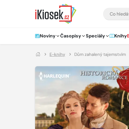
Přejít na hlavní obsah
VYHLEDÁVÁNÍ
Hlavní navigace
Noviny
Časopisy
Speciály
Knihy
E-knihy
Dům zahalený tajemstvím