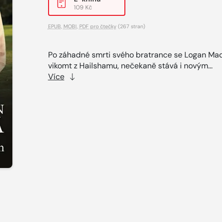
109 Kč
EPUB
,
MOBI
,
PDF pro čtečky
(267 stran)
Po záhadné smrti svého bratrance se Logan Ma
vikomt z Hailshamu, nečekaně stává i novým...
Více