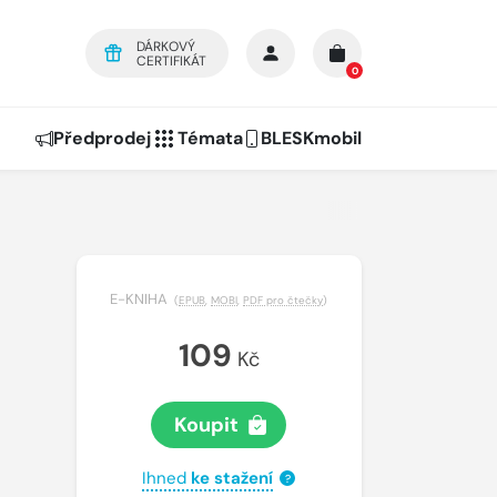
DÁRKOVÝ
CERTIFIKÁT
0
Předprodej
Témata
BLESKmobil
E-KNIHA
(
EPUB
,
MOBI
,
PDF pro čtečky
)
109
Kč
Koupit
Ihned
ke stažení
?