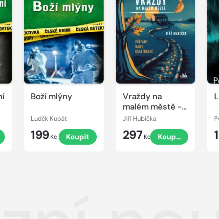
ní
Boží mlýny
Vraždy na
L
malém městě -
Případy Dany
Luděk Kubát
Jiří Hubička
P
Králíčkové
199
297
Koupit
Koupit
Kč
Kč