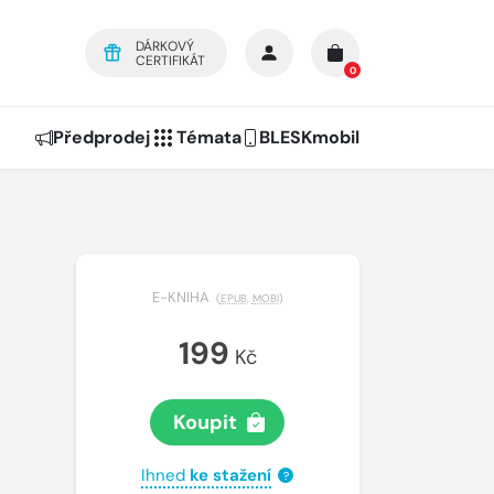
DÁRKOVÝ
CERTIFIKÁT
0
Předprodej
Témata
BLESKmobil
E-KNIHA
(
EPUB
,
MOBI
)
199
Kč
Koupit
Ihned
ke stažení
?