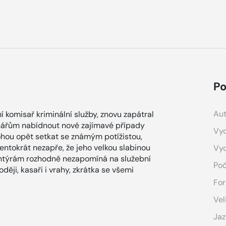
Po
Aut
 komisař kriminální služby, znovu zapátral
enářům nabídnout nové zajímavé případy
Vyd
ohou opět setkat se známým potížistou,
entokrát nezapře, že jeho velkou slabinou
Vy
antýrám rozhodně nezapomíná na služební
Poč
oději, kasaři i vrahy, zkrátka se všemi
For
Vel
Jaz