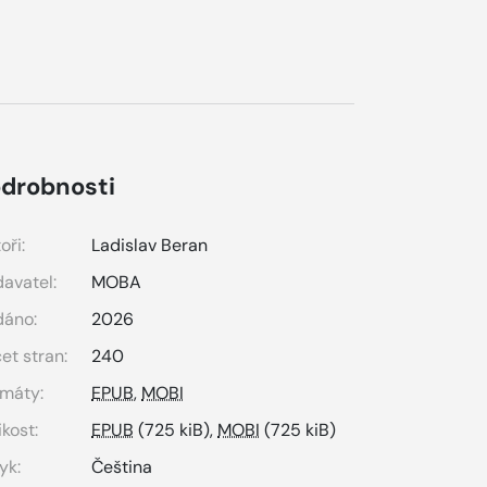
drobnosti
oři:
Ladislav Beran
avatel:
MOBA
dáno:
2026
et stran:
240
máty:
EPUB
,
MOBI
ikost:
EPUB
(725 kiB),
MOBI
(725 kiB)
yk:
Čeština