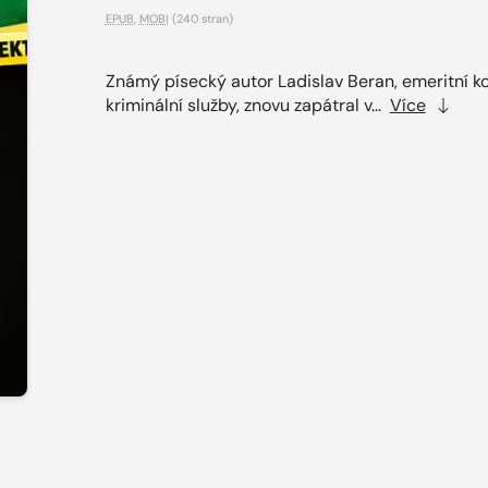
EPUB
,
MOBI
(240 stran)
Známý písecký autor Ladislav Beran, emeritní k
kriminální služby, znovu zapátral v...
Více