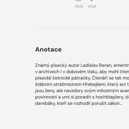
MOBI
EPUB
Anotace
Známý písecký autor Ladislav Beran, emeritní
v archivech i v dobovém tisku, aby mohl čt
písecké četnické pátračky. Čtenáři se tak m
štábním strážmistrem Hřebejkem, který ani t
jsou ženy, ale navzdory svým milostným av
povinnosti a umí si poradit s hochštaplery, zl
darebáky, kteří se rozhodli porušit zákon…