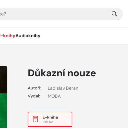
E-knihy
Audioknihy
Důkazní nouze
Autoři:
Ladislav Beran
Vydal:
MOBA
E-kniha
199 Kč