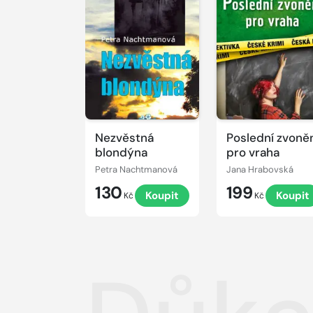
Nezvěstná
Poslední zvoně
blondýna
pro vraha
Petra Nachtmanová
Jana Hrabovská
130
199
Koupit
Koupit
Kč
Kč