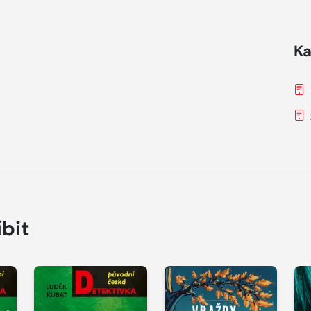
Ka
íbit