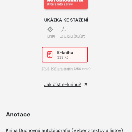
UKÁZKA KE STAŽENÍ
EPUB
PDF PRO ČTEČKY
E-kniha
339 Kč
EPUB
,
PDF pro čtečky
(256 stran)
Jak číst e-knihu?
Anotace
Kniha Duchovná autobiografia (Výber z textov a listov)