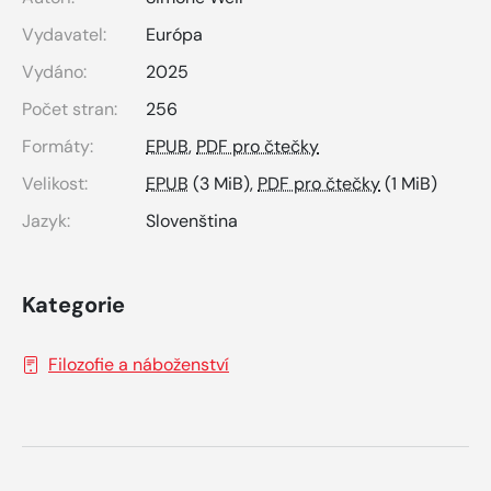
Vydavatel:
Európa
Vydáno:
2025
Počet stran:
256
Formáty:
EPUB
,
PDF pro čtečky
Velikost:
EPUB
(3 MiB),
PDF pro čtečky
(1 MiB)
Jazyk:
Slovenština
Kategorie
Filozofie a náboženství