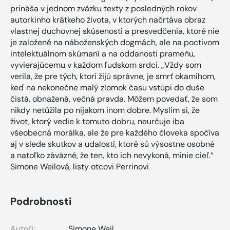
prináša v jednom zväzku texty z posledných rokov
autorkinho krátkeho života, v ktorých načrtáva obraz
vlastnej duchovnej skúsenosti a presvedčenia, ktoré nie
je založené na náboženských dogmách, ale na poctivom
intelektuálnom skúmaní a na oddanosti prameňu,
vyvierajúcemu v každom ľudskom srdci. „Vždy som
verila, že pre tých, ktorí žijú správne, je smrť okamihom,
keď na nekonečne malý zlomok času vstúpi do duše
čistá, obnažená, večná pravda. Môžem povedať, že som
nikdy netúžila po nijakom inom dobre. Myslím si, že
život, ktorý vedie k tomuto dobru, neurčuje iba
všeobecná morálka, ale že pre každého človeka spočíva
aj v slede skutkov a udalostí, ktoré sú výsostne osobné
a natoľko záväzné, že ten, kto ich nevykoná, minie cieľ.“
Simone Weilová, listy otcovi Perrinovi
Podrobnosti
Autoři:
Simone Weil