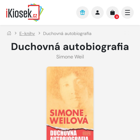
Přejít na hlavní obsah
0
E-knihy
Duchovná autobiografia
Duchovná autobiografia
Simone Weil