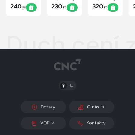
240
230
320
Kč
Kč
Kč
Duch cení 
PŘEPNOUT SVĚTLÝ/TMAVÝ REŽIM
Dotazy
O nás
VOP
Kontakty