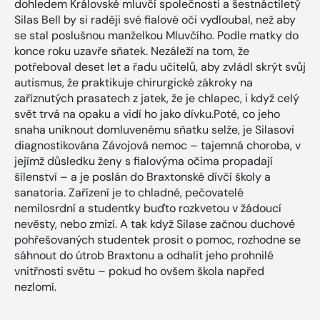
dohledem Královské mluvčí společnosti a šestnáctiletý
Silas Bell by si raději své fialové oči vydloubal, než aby
se stal poslušnou manželkou Mluvčího. Podle matky do
konce roku uzavře sňatek. Nezáleží na tom, že
potřeboval deset let a řadu učitelů, aby zvládl skrýt svůj
autismus, že praktikuje chirurgické zákroky na
zaříznutých prasatech z jatek, že je chlapec, i když celý
svět trvá na opaku a vidí ho jako dívku.Poté, co jeho
snaha uniknout domluvenému sňatku selže, je Silasovi
diagnostikována Závojová nemoc – tajemná choroba, v
jejímž důsledku ženy s fialovýma očima propadají
šílenství – a je poslán do Braxtonské dívčí školy a
sanatoria. Zařízení je to chladné, pečovatelé
nemilosrdní a studentky buďto rozkvetou v žádoucí
nevěsty, nebo zmizí. A tak když Silase začnou duchové
pohřešovaných studentek prosit o pomoc, rozhodne se
sáhnout do útrob Braxtonu a odhalit jeho prohnilé
vnitřnosti světu – pokud ho ovšem škola napřed
nezlomí.