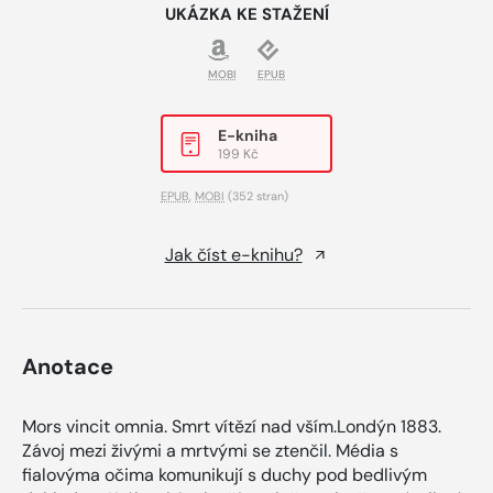
UKÁZKA KE STAŽENÍ
MOBI
EPUB
E-kniha
199 Kč
EPUB
,
MOBI
(352 stran)
Jak číst e-knihu?
Anotace
Mors vincit omnia. Smrt vítězí nad vším.Londýn 1883.
Závoj mezi živými a mrtvými se ztenčil. Média s
fialovýma očima komunikují s duchy pod bedlivým