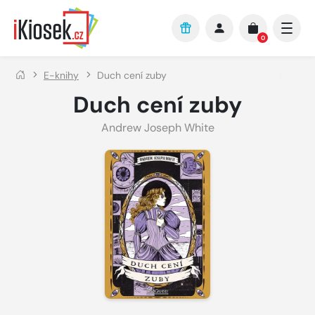
Přejít na hlavní obsah
0
E-knihy
Duch cení zuby
Duch cení zuby
Andrew Joseph White