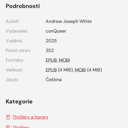
Podrobnosti
Autoři:
Andrew Joseph White
Vydavatel:
conQueer
Vydáno:
2025
Počet stran:
352
Formáty:
EPUB
,
MOBI
Velikost:
EPUB
(4 MiB),
MOBI
(4 MiB)
Jazyk:
Čeština
Kategorie
Thrillery a horory
Thrillery