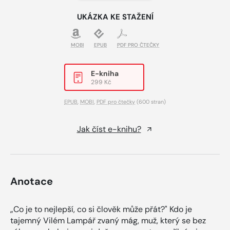
UKÁZKA KE STAŽENÍ
MOBI
EPUB
PDF PRO ČTEČKY
E-kniha
299 Kč
EPUB
,
MOBI
,
PDF pro čtečky
(600 stran)
Jak číst e-knihu?
Anotace
„Co je to nejlepší, co si člověk může přát?" Kdo je
tajemný Vilém Lampář zvaný mág, muž, který se bez