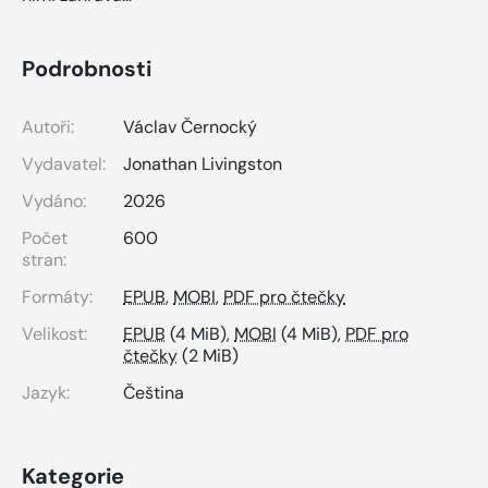
Podrobnosti
Autoři:
Václav Černocký
Vydavatel:
Jonathan Livingston
Vydáno:
2026
Počet
600
stran:
Formáty:
EPUB
,
MOBI
,
PDF pro čtečky
Velikost:
EPUB
(4 MiB),
MOBI
(4 MiB),
PDF pro
čtečky
(2 MiB)
Jazyk:
Čeština
Kategorie