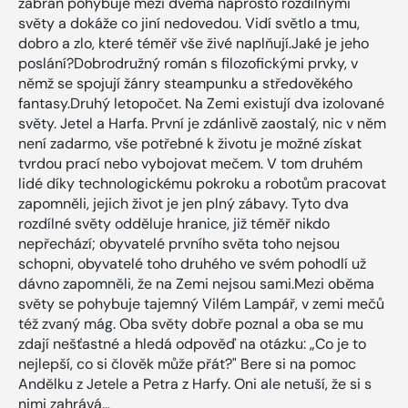
zábran pohybuje mezi dvěma naprosto rozdílnými
světy a dokáže co jiní nedovedou. Vidí světlo a tmu,
dobro a zlo, které téměř vše živé naplňují.Jaké je jeho
poslání?Dobrodružný román s filozofickými prvky, v
němž se spojují žánry steampunku a středověkého
fantasy.Druhý letopočet. Na Zemi existují dva izolované
světy. Jetel a Harfa. První je zdánlivě zaostalý, nic v něm
není zadarmo, vše potřebné k životu je možné získat
tvrdou prací nebo vybojovat mečem. V tom druhém
lidé díky technologickému pokroku a robotům pracovat
zapomněli, jejich život je jen plný zábavy. Tyto dva
rozdílné světy odděluje hranice, již téměř nikdo
nepřechází; obyvatelé prvního světa toho nejsou
schopni, obyvatelé toho druhého ve svém pohodlí už
dávno zapomněli, že na Zemi nejsou sami.Mezi oběma
světy se pohybuje tajemný Vilém Lampář, v zemi mečů
též zvaný mág. Oba světy dobře poznal a oba se mu
zdají nešťastné a hledá odpověď na otázku: „Co je to
nejlepší, co si člověk může přát?" Bere si na pomoc
Andělku z Jetele a Petra z Harfy. Oni ale netuší, že si s
nimi zahrává…