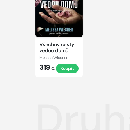
Všechny cesty
vedou domů
Melissa Wiesner
319
Koupit
Kč
Druh