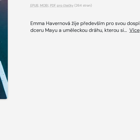
EPUB
,
MOBI
,
PDF pro čtečky
(264 stran)
Emma Havernová žije především pro svou dospív
dceru Mayu a uměleckou dráhu, kterou si...
Více