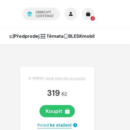
DÁRKOVÝ
CERTIFIKÁT
0
Předprodej
Témata
BLESKmobil
E-KNIHA
(
EPUB
,
MOBI
,
PDF pro čtečky
)
319
Kč
Koupit
Ihned
ke stažení
?