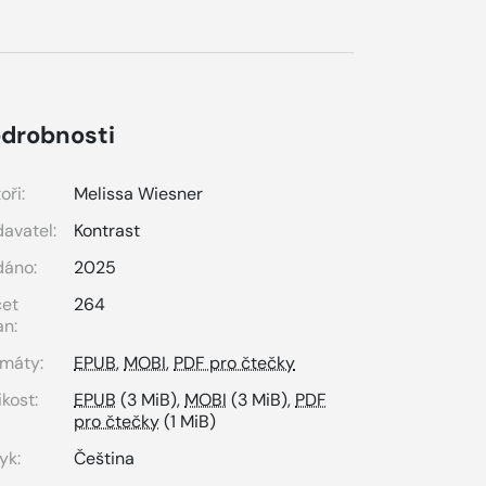
drobnosti
oři:
Melissa Wiesner
avatel:
Kontrast
dáno:
2025
čet
264
an:
máty:
EPUB
,
MOBI
,
PDF pro čtečky
ikost:
EPUB
(3 MiB),
MOBI
(3 MiB),
PDF
pro čtečky
(1 MiB)
yk:
Čeština