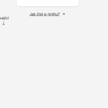
Jak číst e-knihu?
ající