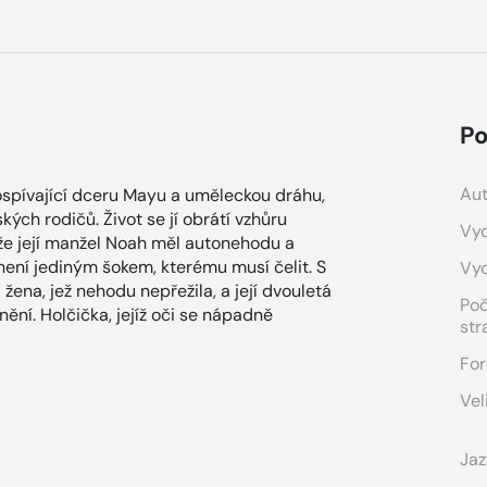
Po
Aut
spívající dceru Mayu a uměleckou dráhu,
ých rodičů. Život se jí obrátí vzhůru
Vyd
 že její manžel Noah měl autonehodu a
není jediným šokem, kterému musí čelit. S
Vy
ena, jež nehodu nepřežila, a její dvouletá
Po
nění. Holčička, jejíž oči se nápadně
str
For
Vel
Jaz