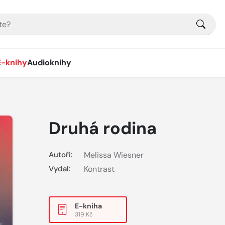
E-knihy
Audioknihy
Druhá rodina
Autoři:
Melissa Wiesner
Vydal:
Kontrast
E-kniha
319 Kč