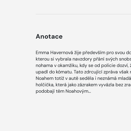
Anotace
Emma Havernová žije především pro svou do
kterou si vybrala navzdory přání svých snobsk
nohama v okamžiku, kdy se od policie dozví,
upadl do kómatu. Tato zdrcující zpráva však 
Noahem totiž v autě seděla i neznámá mladá ž
holčička, která jako zázrakem vyvázla bez zra
podobají těm Noahovým…