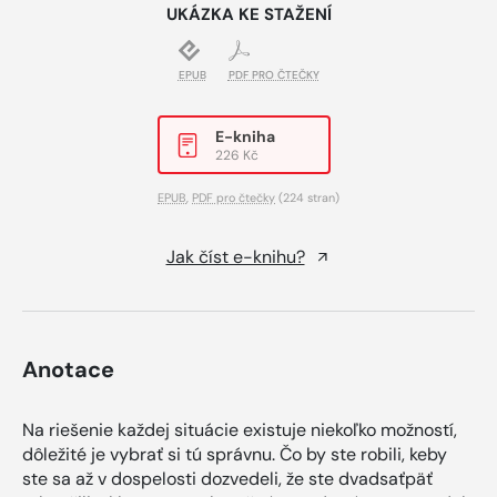
UKÁZKA KE STAŽENÍ
EPUB
PDF PRO ČTEČKY
E-kniha
226 Kč
EPUB
,
PDF pro čtečky
(224 stran)
Jak číst e-knihu?
Anotace
Na riešenie každej situácie existuje niekoľko možností,
dôležité je vybrať si tú správnu. Čo by ste robili, keby
ste sa až v dospelosti dozvedeli, že ste dvadsaťpäť