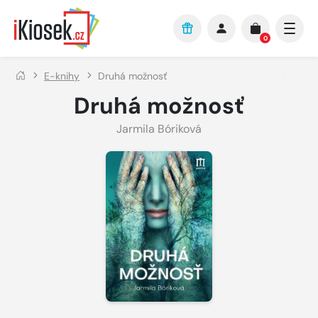
Přejít na hlavní obsah
0
E-knihy
Druhá možnosť
Druhá možnosť
Jarmila Bóriková