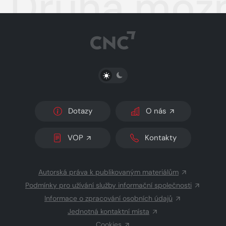
Druhá mož
PŘEPNOUT SVĚTLÝ/TMAVÝ REŽIM
Dotazy
O nás
VOP
Kontakty
Autorská práva k publikovaným materiálům
Podmínky pro užívání služby informační společnosti
Informace o zpracování osobních údajů
Jednotná kontaktní místa
Cookies