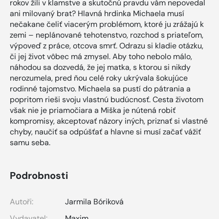
rokov žili v klamstve a skutočnú pravdu vám nepovedal
ani milovaný brat? Hlavná hrdinka Michaela musí
nečakane čeliť viacerým problémom, ktoré ju zrážajú k
zemi – neplánované tehotenstvo, rozchod s priateľom,
výpoveď z práce, otcova smrť. Odrazu si kladie otázku,
či jej život vôbec má zmysel. Aby toho nebolo málo,
náhodou sa dozvedá, že jej matka, s ktorou si nikdy
nerozumela, pred ňou celé roky ukrývala šokujúce
rodinné tajomstvo. Michaela sa pustí do pátrania a
popritom rieši svoju vlastnú budúcnosť. Cesta životom
však nie je priamočiara a Miška je nútená robiť
kompromisy, akceptovať názory iných, priznať si vlastné
chyby, naučiť sa odpúšťať a hlavne si musí začať vážiť
samu seba.
Podrobnosti
Autoři:
Jarmila Bóriková
Vydavatel:
Maxim