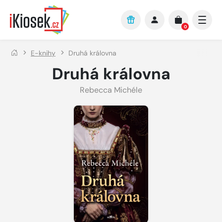
Přejít na hlavní obsah
0
E-knihy
Druhá královna
Druhá královna
Rebecca Michéle