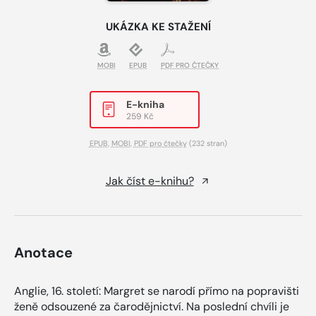
UKÁZKA KE STAŽENÍ
MOBI
EPUB
PDF PRO ČTEČKY
E-kniha
259 Kč
EPUB
,
MOBI
,
PDF pro čtečky
(232 stran)
Jak číst e-knihu?
Anotace
Anglie, 16. století: Margret se narodí přímo na popravišti
ženě odsouzené za čarodějnictví. Na poslední chvíli je