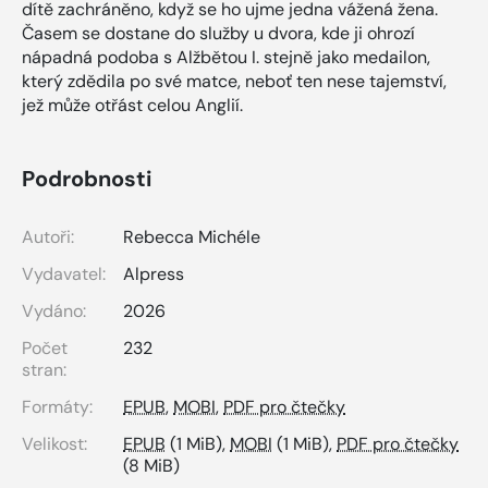
dítě zachráněno, když se ho ujme jedna vážená žena.
Časem se dostane do služby u dvora, kde ji ohrozí
nápadná podoba s Alžbětou I. stejně jako medailon,
který zdědila po své matce, neboť ten nese tajemství,
jež může otřást celou Anglií.
Podrobnosti
Autoři:
Rebecca Michéle
Vydavatel:
Alpress
Vydáno:
2026
Počet
232
stran:
Formáty:
EPUB
,
MOBI
,
PDF pro čtečky
Velikost:
EPUB
(1 MiB),
MOBI
(1 MiB),
PDF pro čtečky
(8 MiB)