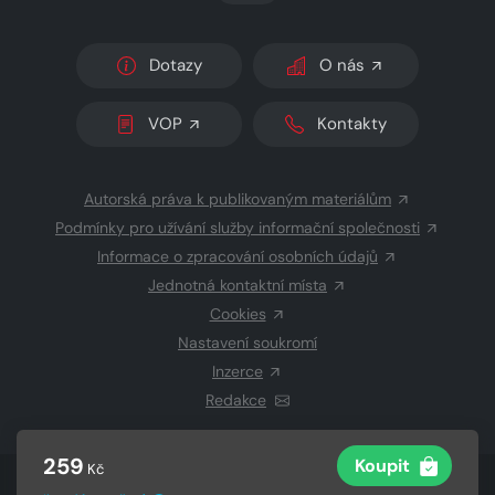
Dotazy
O nás
VOP
Kontakty
Autorská práva k publikovaným materiálům
Podmínky pro užívání služby informační společnosti
Informace o zpracování osobních údajů
Jednotná kontaktní místa
Cookies
Nastavení soukromí
Inzerce
Redakce
259
Koupit
Kč
© 2026 Copyright
CZECH NEWS CENTER a.s.
a dodavatelé