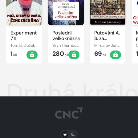
Experiment
Poslední
Putování A.
711
velkokněžna
Š. za
lidskou
Tomáš Dušek
Bryn Thurnbullová
Miroslav Jandovský
O
důstojností
1
280
69
Kč
Kč
Kč
Druhá král
PŘEPNOUT SVĚTLÝ/TMAVÝ REŽIM