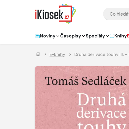
Přejít na hlavní obsah
VYHLEDÁVÁNÍ
Hlavní navigace
Noviny
Časopisy
Speciály
Knihy
E-knihy
Druhá derivace touhy III. 