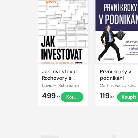
Jak investovat:
První kroky v
Rozhovory s
podnikání
mistry oboru
David M. Rubenstein
Martina Václavíková
499
119
Koupit
Koupit
Kč
Kč