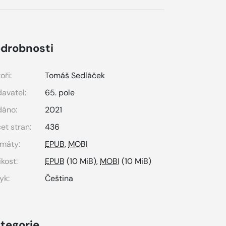
drobnosti
oři:
Tomáš Sedláček
avatel:
65. pole
dáno:
2021
et stran:
436
máty:
EPUB
,
MOBI
ikost:
EPUB
(10 MiB),
MOBI
(10 MiB)
yk:
Čeština
tegorie