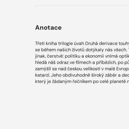
Anotace
Třetí kniha trilogie úvah Druhá derivace touh
se během našich životů dotýkaly nás všech. 
jinak, čerstvě: politiku a ekonomii vnímá optik
hledá náš odraz ve filmech a příbězích, po 
zamýšlí se nad českou velikostí v malé Evropě 
katarzí. Jeho obdivuhodně široký záběr a dec
který je žádaným řečníkem po celé planetě n