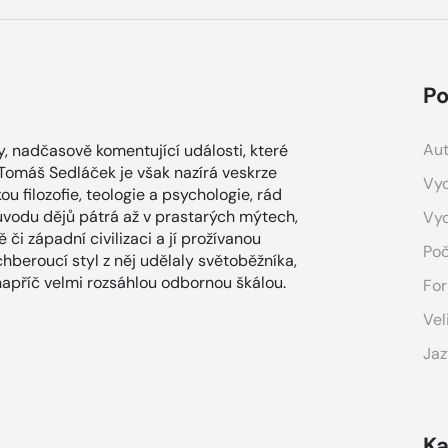
Po
Aut
y, nadčasově komentující události, které
Tomáš Sedláček je však nazírá veskrze
Vyd
ou filozofie, teologie a psychologie, rád
původu dějů pátrá až v prastarých mýtech,
Vy
či západní civilizaci a jí prožívanou
Poč
hberoucí styl z něj udělaly světoběžníka,
apříč velmi rozsáhlou odbornou škálou.
For
Vel
Jaz
Ka