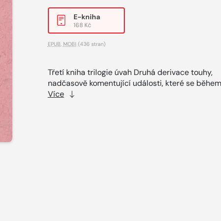
E-kniha
168 Kč
EPUB
,
MOBI
(436 stran)
Třetí kniha trilogie úvah Druhá derivace touhy,
nadčasově komentující události, které se během.
Více