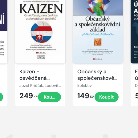
Kaizen -
Občanský a
F
osvědčená
společenskovědní
ú
praxe českých a
základ
v
Jozef Krišťak, Ľudovít Boledovič, Miroslav Marek, Ján Košturiak
kolektiv
D
slovenských
p
249
149
Koupit
Koupit
podniků
m
Kč
Kč
s