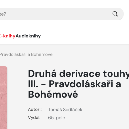
E-knihy
Audioknihy
- Pravdoláskaři a Bohémové
Druhá derivace touh
III. - Pravdoláskaři a
Bohémové
Autoři:
Tomáš Sedláček
Vydal:
65. pole