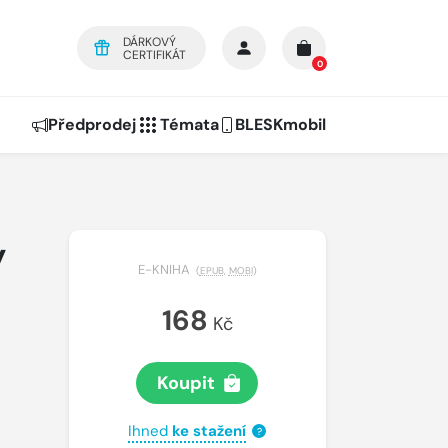
DÁRKOVÝ
CERTIFIKÁT
0
Předprodej
Témata
BLESKmobil
y
E-KNIHA
(
EPUB
,
MOBI
)
168
Kč
Koupit
Ihned
ke stažení
?