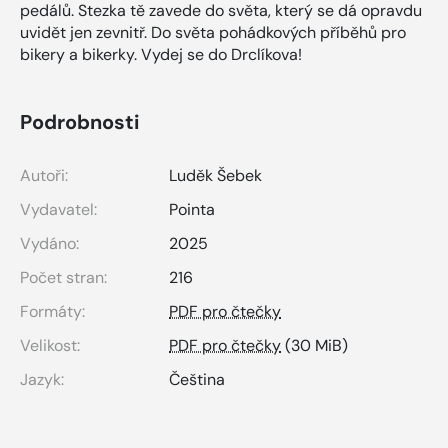
pedálů. Stezka tě zavede do světa, který se dá opravdu
uvidět jen zevnitř. Do světa pohádkových příběhů pro
bikery a bikerky. Vydej se do Drclíkova!
Podrobnosti
Autoři:
Luděk Šebek
Vydavatel:
Pointa
Vydáno:
2025
Počet stran:
216
Formáty:
PDF pro čtečky
Velikost:
PDF pro čtečky
(30 MiB)
Jazyk:
Čeština