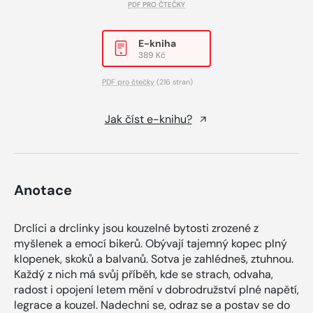
PDF PRO ČTEČKY
E-kniha
389 Kč
PDF pro čtečky
(216 stran)
Jak číst e-knihu?
Anotace
Drclíci a drclinky jsou kouzelné bytosti zrozené z
myšlenek a emocí bikerů. Obývají tajemný kopec plný
klopenek, skoků a balvanů. Sotva je zahlédneš, ztuhnou.
Každý z nich má svůj příběh, kde se strach, odvaha,
radost i opojení letem mění v dobrodružství plné napětí,
legrace a kouzel. Nadechni se, odraz se a postav se do