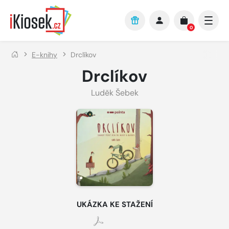
Přejít na hlavní obsah
0
E-knihy
Drclíkov
Drclíkov
Luděk Šebek
UKÁZKA KE STAŽENÍ