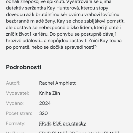
odhalí znepokojivé spiknutí. Vyšetřování se ujímá
detektiv seržantka Kay Hunterová, kterou stopy
dovedou až k brutálnímu sériovému vrahovi lovícímu
bezbranné mladé ženy. Kay se chce zabijákovi pomstít,
ale dostává se nebezpečně blízko lidem, kteří jí chtějí
zničit život i kariéru. Do pohybu se postupně dávají
hrozivé události… a nepůjdou zastavit. Zničí Kay touha
po pomstě, nebo se dočká spravedlnosti?
Podrobnosti
Autoři:
Rachel Amphlett
Vydavatel:
Kniha Zlín
Vydáno:
2024
Počet stran:
320
Formáty:
EPUB
,
PDF pro čtečky