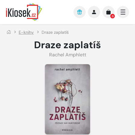
Přejít na hlavní obsah
0
E-knihy
Draze zaplatíš
Draze zaplatíš
Rachel Amphlett