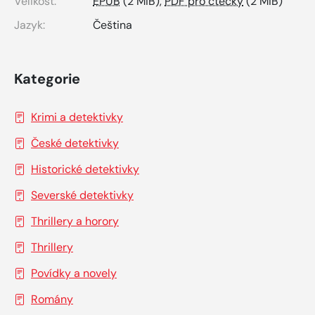
Velikost:
EPUB
(2 MiB),
PDF pro čtečky
(2 MiB)
Jazyk:
Čeština
Kategorie
Krimi a detektivky
České detektivky
Historické detektivky
Severské detektivky
Thrillery a horory
Thrillery
Povídky a novely
Romány