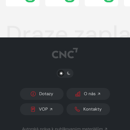
Draze zapla
PŘEPNOUT SVĚTLÝ/TMAVÝ REŽIM
Dotazy
O nás
VOP
Kontakty
Autorská práva k publikovaným materiálům