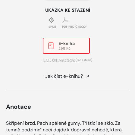
UKÁZKA KE STAŽENÍ
EPUB
PDF PRO ČTEČKY
E-kniha
299 Kč
EPUB
,
PDF pro čtečky
(320 stran)
Jak číst e-knihu?
Anotace
Skřípění brzd. Pach spálené gumy. Tříštící se sklo. Za
temné podzimní noci dojde k dopravní nehodě, která