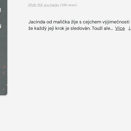
EPUB
,
PDF pro čtečky
(296 stran)
Jacinda od malička žije s cejchem výjimečnosti a
že každý její krok je sledován. Touží ale...
Více