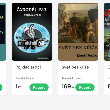
Pojídač srdcí
Svět bez kříže
Tomáš Dušek
Tomáš Dušek
J
1
169
Koupit
Koupit
Kč
Kč