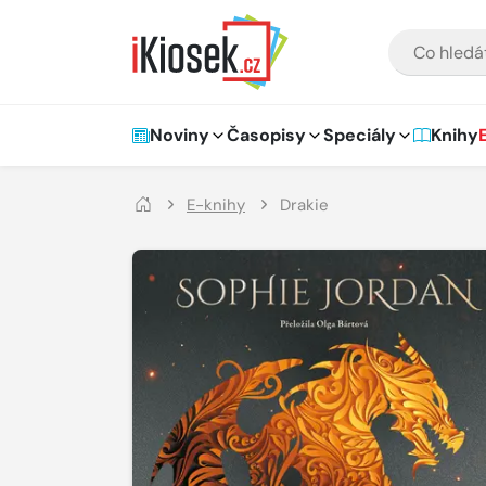
Přejít na hlavní obsah
VYHLEDÁVÁNÍ
Hlavní navigace
Noviny
Časopisy
Speciály
Knihy
E-knihy
Drakie