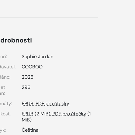
drobnosti
oři:
Sophie Jordan
avatel:
COOBOO
dáno:
2026
čet
296
an:
máty:
EPUB
,
PDF pro čtečky
ikost:
EPUB
(2 MiB),
PDF pro čtečky
(1
MiB)
yk:
Čeština