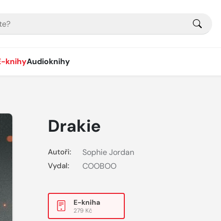
E-knihy
Audioknihy
Drakie
Autoři:
Sophie Jordan
Vydal:
COOBOO
E-kniha
279 Kč