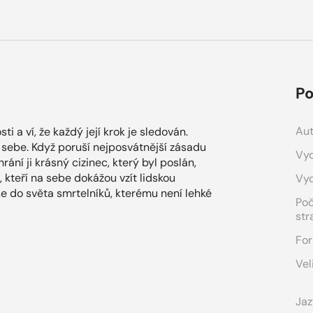
Po
Aut
 a ví, že každý její krok je sledován.
sebe. Když poruší nejposvátnější zásadu
Vyd
rání ji krásný cizinec, který byl poslán,
, kteří na sebe dokážou vzít lidskou
Vy
e do světa smrtelníků, kterému není lehké
Po
str
For
Vel
Jaz