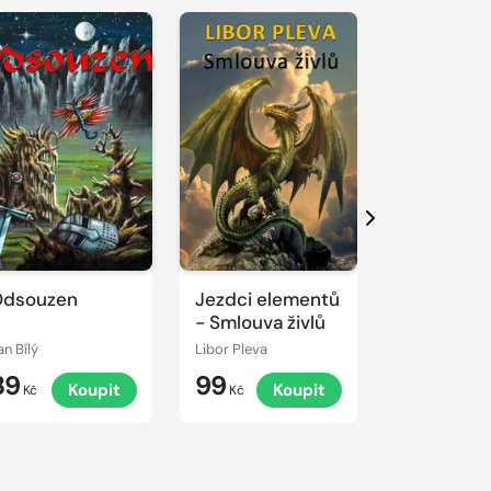
Další
Odsouzen
Jezdci elementů
Ďáblice
- Smlouva živlů
an Bílý
Libor Pleva
Andrew Hall
89
99
45
Koupit
Koupit
K
Kč
Kč
Kč