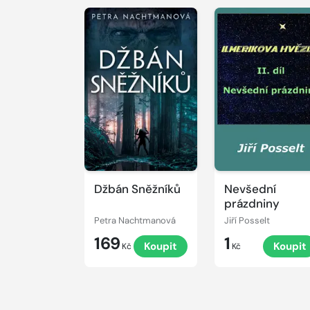
Džbán Sněžníků
Nevšední
prázdniny
Petra Nachtmanová
Jiří Posselt
169
1
Koupit
Koupit
Kč
Kč