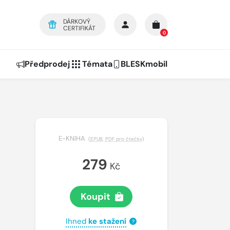
DÁRKOVÝ
CERTIFIKÁT
0
Předprodej
Témata
BLESKmobil
E-KNIHA
(
EPUB
,
PDF pro čtečky
)
279
Kč
Koupit
Ihned
ke stažení
?