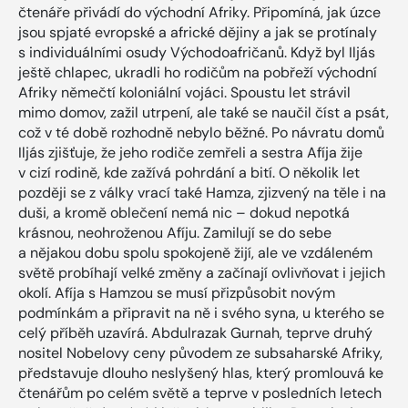
čtenáře přivádí do východní Afriky. Připomíná, jak úzce
jsou spjaté evropské a africké dějiny a jak se protínaly
s individuálními osudy Východoafričanů. Když byl Iljás
ještě chlapec, ukradli ho rodičům na pobřeží východní
Afriky němečtí koloniální vojáci. Spoustu let strávil
mimo domov, zažil utrpení, ale také se naučil číst a psát,
což v té době rozhodně nebylo běžné. Po návratu domů
Iljás zjišťuje, že jeho rodiče zemřeli a sestra Afíja žije
v cizí rodině, kde zažívá pohrdání a bití. O několik let
později se z války vrací také Hamza, zjizvený na těle i na
duši, a kromě oblečení nemá nic – dokud nepotká
krásnou, neohroženou Afíju. Zamilují se do sebe
a nějakou dobu spolu spokojeně žijí, ale ve vzdáleném
světě probíhají velké změny a začínají ovlivňovat i jejich
okolí. Afíja s Hamzou se musí přizpůsobit novým
podmínkám a připravit na ně i svého syna, u kterého se
celý příběh uzavírá. Abdulrazak Gurnah, teprve druhý
nositel Nobelovy ceny původem ze subsaharské Afriky,
představuje dlouho neslyšený hlas, který promlouvá ke
čtenářům po celém světě a teprve v posledních letech