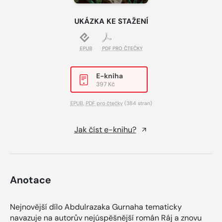
UKÁZKA KE STAŽENÍ
EPUB
PDF PRO ČTEČKY
E-kniha
397 Kč
EPUB
,
PDF pro čtečky
(384 stran)
Jak číst e-knihu?
Anotace
Nejnovější dílo Abdulrazaka Gurnaha tematicky
navazuje na autorův nejúspěšnější román Ráj a znovu