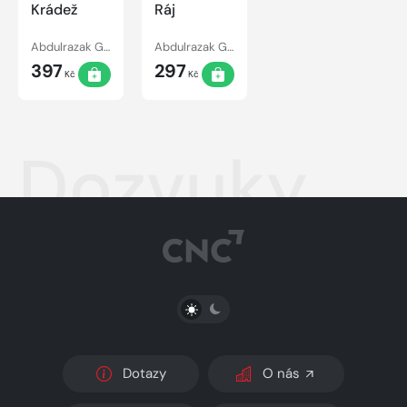
Krádež
Ráj
Abdulrazak Gurnah
Abdulrazak Gurnah
397
297
Kč
Kč
Dozvuky
PŘEPNOUT SVĚTLÝ/TMAVÝ REŽIM
Dotazy
O nás