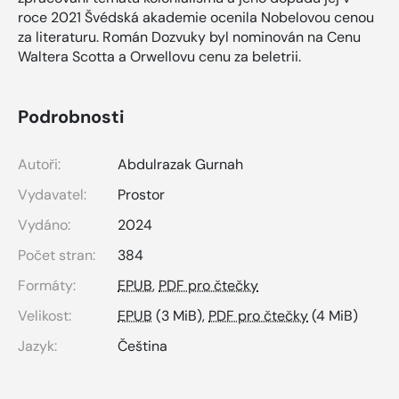
roce 2021 Švédská akademie ocenila Nobelovou cenou
za literaturu. Román Dozvuky byl nominován na Cenu
Waltera Scotta a Orwellovu cenu za beletrii.
Podrobnosti
Autoři:
Abdulrazak Gurnah
Vydavatel:
Prostor
Vydáno:
2024
Počet stran:
384
Formáty:
EPUB
,
PDF pro čtečky
Velikost:
EPUB
(3 MiB),
PDF pro čtečky
(4 MiB)
Jazyk:
Čeština