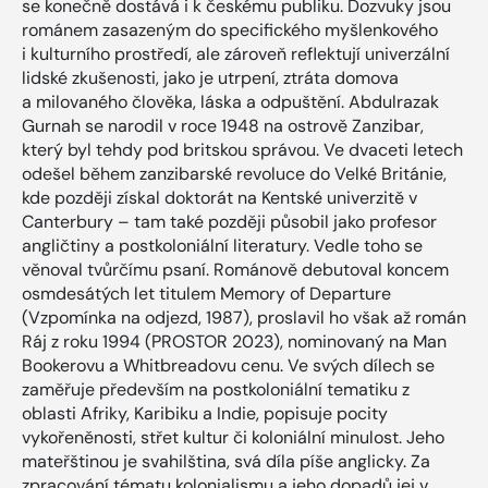
se konečně dostává i k českému publiku. Dozvuky jsou
románem zasazeným do specifického myšlenkového
i kulturního prostředí, ale zároveň reflektují univerzální
lidské zkušenosti, jako je utrpení, ztráta domova
a milovaného člověka, láska a odpuštění. Abdulrazak
Gurnah se narodil v roce 1948 na ostrově Zanzibar,
který byl tehdy pod britskou správou. Ve dvaceti letech
odešel během zanzibarské revoluce do Velké Británie,
kde později získal doktorát na Kentské univerzitě v
Canterbury – tam také později působil jako profesor
angličtiny a postkoloniální literatury. Vedle toho se
věnoval tvůrčímu psaní. Románově debutoval koncem
osmdesátých let titulem Memory of Departure
(Vzpomínka na odjezd, 1987), proslavil ho však až román
Ráj z roku 1994 (PROSTOR 2023), nominovaný na Man
Bookerovu a Whitbreadovu cenu. Ve svých dílech se
zaměřuje především na postkoloniální tematiku z
oblasti Afriky, Karibiku a Indie, popisuje pocity
vykořeněnosti, střet kultur či koloniální minulost. Jeho
mateřštinou je svahilština, svá díla píše anglicky. Za
zpracování tématu kolonialismu a jeho dopadů jej v