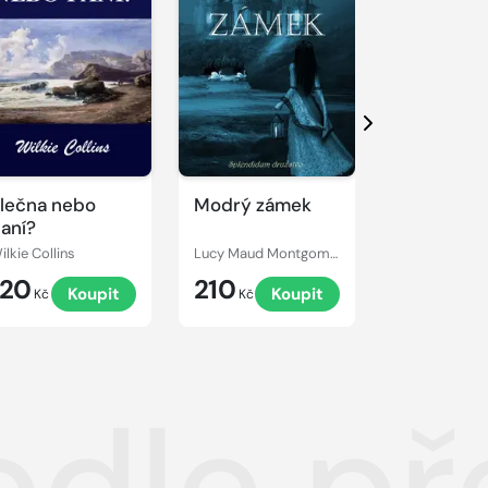
Další
lečna nebo
Modrý zámek
Armadale
aní?
ilkie Collins
Lucy Maud Montgomery
Wilkie Collins
120
210
249
Koupit
Koupit
Kč
Kč
Kč
odle př