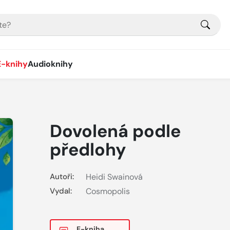
E-knihy
Audioknihy
Dovolená podle
předlohy
Autoři:
Heidi Swainová
Vydal:
Cosmopolis
E-kniha