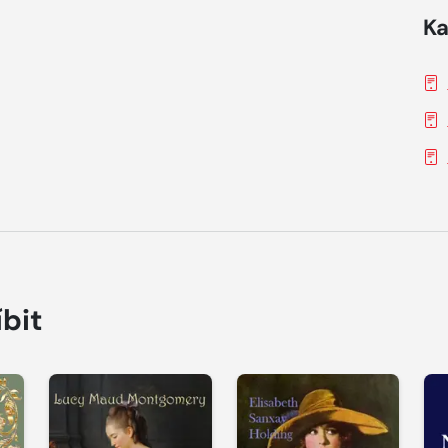
Ka
íbit