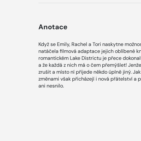
Anotace
Když se Emily, Rachel a Tori naskytne možnos
natáčela filmová adaptace jejich oblíbené kn
romantickém Lake Districtu je přece dokonal
a že každá z nich má o čem přemýšlet! Jenže
zrušit a místo ní přijede někdo úplně jiný. 
změnami však přicházejí i nová přátelství a př
ani nesnilo.