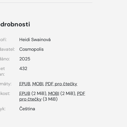
drobnosti
oři:
Heidi Swainová
avatel:
Cosmopolis
dáno:
2025
čet
432
an:
máty:
EPUB
,
MOBI
,
PDF pro čtečky
ikost:
EPUB
(2 MiB),
MOBI
(2 MiB),
PDF
pro čtečky
(3 MiB)
yk:
Čeština