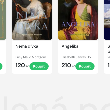
Němá dívka
Angelika
S
p
Lucy Maud Montgomery
Elisabeth Sanxay Holding
W
120
210
Koupit
Koupit
Kč
Kč
lená p