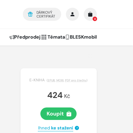
DÁRKOVÝ
CERTIFIKÁT
0
Předprodej
Témata
BLESKmobil
E-KNIHA
(
EPUB
,
MOBI
,
PDF pro čtečky
)
424
Kč
Koupit
Ihned
ke stažení
?