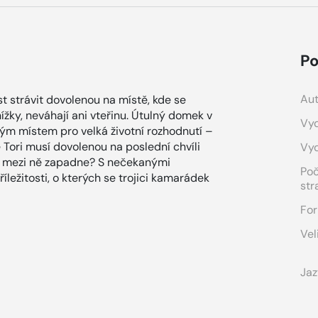
Po
Aut
t strávit dovolenou na místě, kde se
ížky, neváhají ani vteřinu. Útulný domek v
Vyd
ým místem pro velká životní rozhodnutí –
 Tori musí dovolenou na poslední chvíli
Vy
Jak mezi ně zapadne? S nečekanými
Po
íležitosti, o kterých se trojici kamarádek
str
For
Vel
Jaz