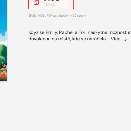
424 Kč
EPUB
,
MOBI
,
PDF pro čtečky
(432 stran)
Když se Emily, Rachel a Tori naskytne možnost st
dovolenou na místě, kde se natáčela...
Více