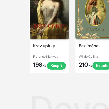
Krev upírky
Bez jména
Florence Marryat
Wilkie Collins
198
210
Koupit
Koupit
Kč
Kč
Dovo