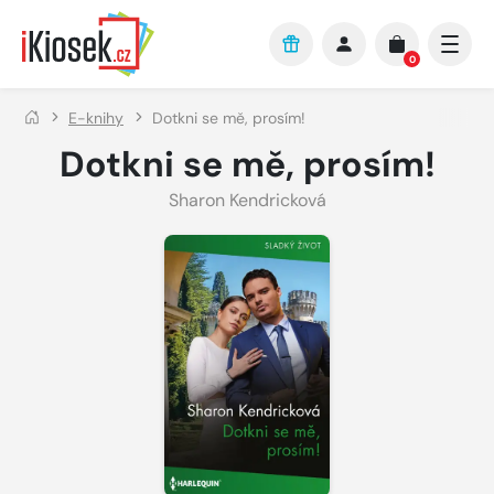
Přejít na hlavní obsah
0
E-knihy
Dotkni se mě, prosím!
Dotkni se mě, prosím!
Sharon Kendricková