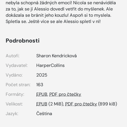
nebyla schopná žádných emocí! Nicola se nenáviděla
za to, jak se jí Alessio dovedl vetřít do myšlenek. Ale
dokázala se bránit jeho kouzlu! Aspoň si to myslela.
Spletla se. Ještě více se ale Alessio spletl v ní!
Podrobnosti
Autoři:
Sharon Kendricková
Vydavatel:
HarperCollins
Vydáno:
2025
Počet stran:
163
Formáty:
EPUB
,
PDF pro čtečky
Velikost:
EPUB
(2 MiB),
PDF pro čtečky
(899 kiB)
Jazyk:
Čeština