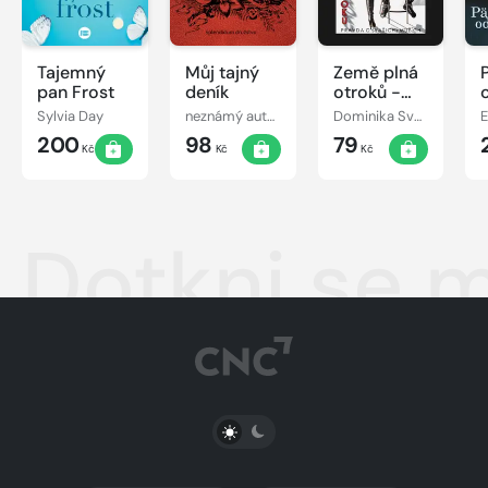
Tajemný
Můj tajný
Země plná
pan Frost
deník
otroků -
Pravda o
Sylvia Day
neznámý autor
Dominika Svobodová
E
(vašich)
200
98
79
mužích
Kč
Kč
Kč
Dotkni se m
PŘEPNOUT SVĚTLÝ/TMAVÝ REŽIM