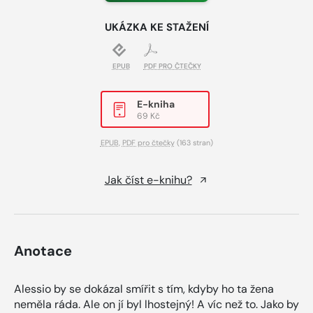
UKÁZKA KE STAŽENÍ
EPUB
PDF PRO ČTEČKY
E-kniha
69 Kč
EPUB
,
PDF pro čtečky
(163 stran)
Jak číst e-knihu?
Anotace
Alessio by se dokázal smířit s tím, kdyby ho ta žena
neměla ráda. Ale on jí byl lhostejný! A víc než to. Jako by