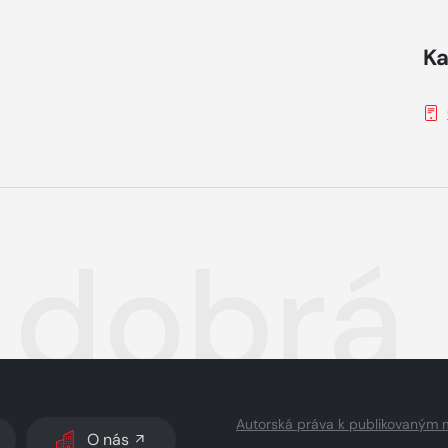
Ka
 dobrá
Autorská práva k publikovaným 
O nás