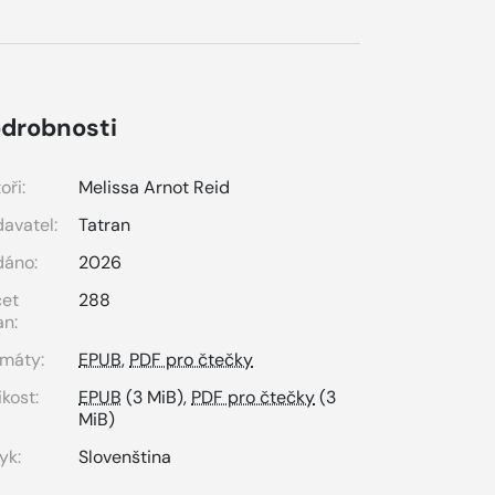
drobnosti
oři:
Melissa Arnot Reid
avatel:
Tatran
dáno:
2026
čet
288
an:
máty:
EPUB
,
PDF pro čtečky
ikost:
EPUB
(3 MiB),
PDF pro čtečky
(3
MiB)
yk:
Slovenština