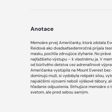
Anotace
Memoáre prvej Američanky, ktorá zdolala Eve
Reidová ako dvadsaťsedemročná prijala tesn
masku, pocítila zdrvujúce zlyhanie. No práve
najťažšieho výstupu – k vlastnému ja. V me
od búrlivého detstva cez adrenalínové výprav
Američanka vystúpila na Mount Everest bez d
dominujú muži, si vydobyla rešpekt silou, vyt
najväčšími výzvami neboli výškové tábory, al
hľadanie odpustenia. Strhujúce memoáre o t
svetom, ale pred sebou samým.