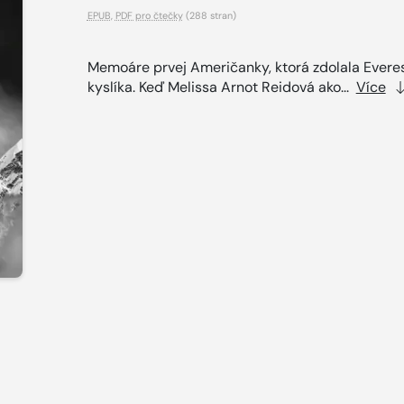
EPUB
,
PDF pro čtečky
(288 stran)
Memoáre prvej Američanky, ktorá zdolala Evere
kyslíka. Keď Melissa Arnot Reidová ako...
Více