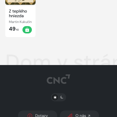
Z teplého
hniezda
Martin Kukučín
49
Kč
Dom v strá
PŘEPNOUT SVĚTLÝ/TMAVÝ REŽIM
Dotazy
O nás