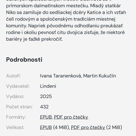
prímorskom dalmatínskom mestečku. Mladý statkár
Niko sa zamiluje do sedliackej dcéry Katice a ich vzťah
čelí rodovým a spoločenským tradíciám miestnej
komunity. Napriek pôvodnému odhodlaniu preukázať
rodine i okoliu pevnosť citu dvojica zisťuje, že niektoré
bariéry je ťažké prekročiť.
Podrobnosti
Autoři:
Ivana Taranenková
,
Martin Kukučín
Vydavatel:
Lindeni
Vydáno:
2025
Počet stran:
432
Formáty:
EPUB
,
PDF pro čtečky
Velikost:
EPUB
(4 MiB),
PDF pro čtečky
(2 MiB)