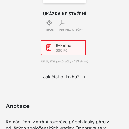
UKÁZKA KE STAŽENÍ
EPUB
PDF PRO ČTEČKY
E-kniha
360 Kč
EPUB
,
PDF pro čtečky
(432 stran)
Jak číst e-knihu?
Anotace
Román Dom v stráni rozpráva príbeh lásky páru z
odlišných spoločenských vrstiev. Odohráva sa v