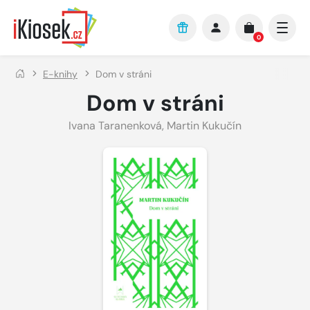
Přejít na hlavní obsah
0
E-knihy
Dom v stráni
Dom v stráni
Ivana Taranenková
,
Martin Kukučín