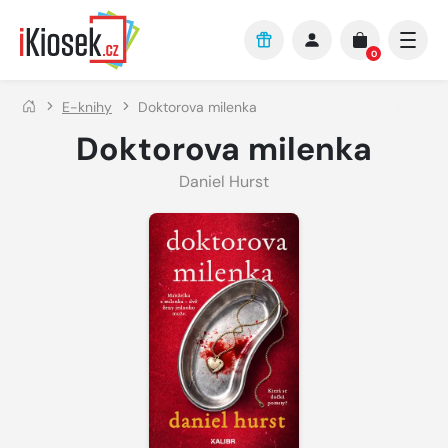
Přejít na hlavní obsah
0
E-knihy
Doktorova milenka
Doktorova milenka
Daniel Hurst