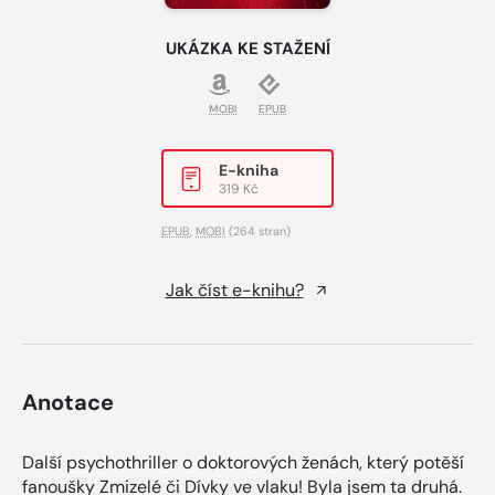
UKÁZKA KE STAŽENÍ
MOBI
EPUB
E-kniha
319 Kč
EPUB
,
MOBI
(264 stran)
Jak číst e-knihu?
Anotace
Další psychothriller o doktorových ženách, který potěší
fanoušky Zmizelé či Dívky ve vlaku! Byla jsem ta druhá.