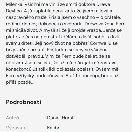
Milenka. Všichni mě vinili ze smrti doktora Drewa
Devlina. A já zaplatila cenu za to, že jsem milovala
nesprávného muže. Přišla jsem o všechno – o přátele,
rodinu, domov, dokonce i o svobodu. Drewova žena Fern
mi zničila život. A myslí si, že jí projde vražda. Jenže se
plete. Je čas na pomstu. Udělám to kvůli sobě… a kvůli
svému dítěti. Její nový život na pobřeží Cornwallu se
brzy začne hroutit. Postarám se, aby se všichni
dozvěděli pravdu. Vím, že Fern bude čekat, že se
objevím. Jsem si jistá, že už má plán, jak mě zastavit.
Koneckonců už tolik lidí dokázala obelstít. Ovšem mě
Fern vždycky podceňovala. A až to pochopí, bude už
příliš pozdě…
Podrobnosti
Autoři:
Daniel Hurst
Vydavatel:
Kalibr