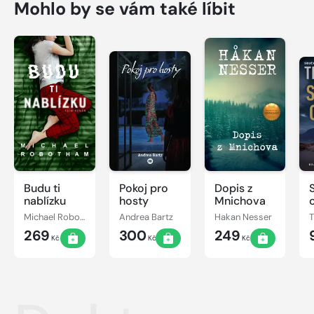
Mohlo by se vám také líbit
Budu ti
Pokoj pro
Dopis z
nablízku
hosty
Mnichova
Michael Robotham
Andrea Bartz
Hakan Nesser
269
300
249
Kč
Kč
Kč