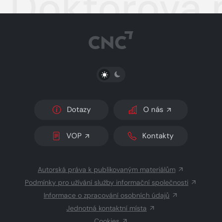
Doktorova 
PŘEPNOUT SVĚTLÝ/TMAVÝ REŽIM
Dotazy
O nás
VOP
Kontakty
Autorská práva k publikovaným materiálům
Podmínky pro užívání služby informační společnosti
Informace o zpracování osobních údajů
Jednotná kontaktní místa
Cookies