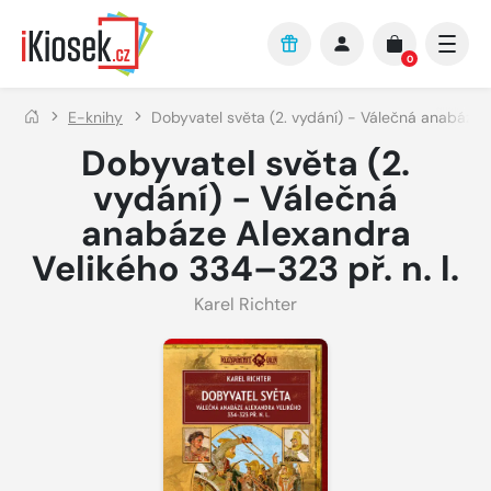
Přejít na hlavní obsah
0
E-knihy
Dobyvatel světa (2. vydání) - Válečná anabáze A
Dobyvatel světa (2.
vydání) - Válečná
anabáze Alexandra
Velikého 334–323 př. n. l.
Karel Richter