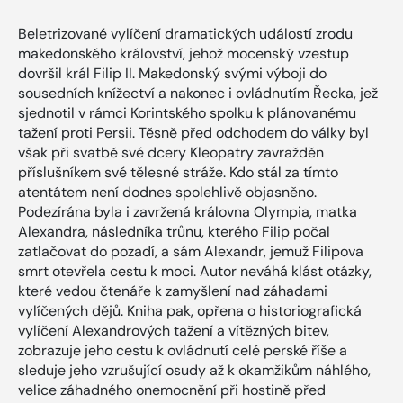
Beletrizované vylíčení dramatických událostí zrodu
makedonského království, jehož mocenský vzestup
dovršil král Filip II. Makedonský svými výboji do
sousedních knížectví a nakonec i ovládnutím Řecka, jež
sjednotil v rámci Korintského spolku k plánovanému
tažení proti Persii. Těsně před odchodem do války byl
však při svatbě své dcery Kleopatry zavražděn
příslušníkem své tělesné stráže. Kdo stál za tímto
atentátem není dodnes spolehlivě objasněno.
Podezírána byla i zavržená královna Olympia, matka
Alexandra, následníka trůnu, kterého Filip počal
zatlačovat do pozadí, a sám Alexandr, jemuž Filipova
smrt otevřela cestu k moci. Autor neváhá klást otázky,
které vedou čtenáře k zamyšlení nad záhadami
vylíčených dějů. Kniha pak, opřena o historiografická
vylíčení Alexandrových tažení a vítězných bitev,
zobrazuje jeho cestu k ovládnutí celé perské říše a
sleduje jeho vzrušující osudy až k okamžikům náhlého,
velice záhadného onemocnění při hostině před