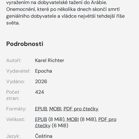
vyražením na dobyvatelské tažení do Arábie.
Onemocnění, které po několika dnech skončí smrtí
geniálního dobyvatele a vládce největší tehdejší říše
světa.
Podrobnosti
Autoři:
Karel Richter
Vydavatel:
Epocha
Vydáno:
2026
Počet
424
stran:
Formáty:
EPUB
,
MOBI
,
PDF pro čtečky
Velikost:
EPUB
(8 MiB),
MOBI
(8 MiB),
PDF pro
čtečky
(6 MiB)
Jazyk:
Čeština