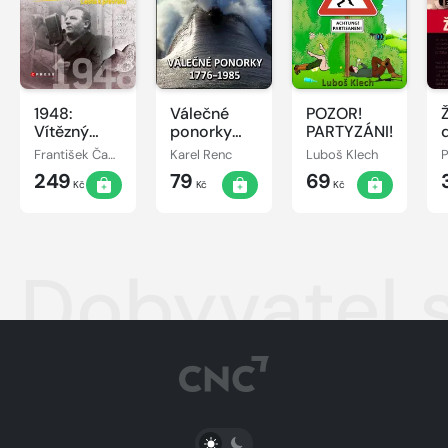
1948:
Válečné
POZOR!
Vítězný
ponorky
PARTYZÁNI!
únor
1776-1985
František Čapka, Jitka Lunerová
Karel Renc
Luboš Klech
249
79
69
Kč
Kč
Kč
Dobyvatel s
PŘEPNOUT SVĚTLÝ/TMAVÝ REŽIM