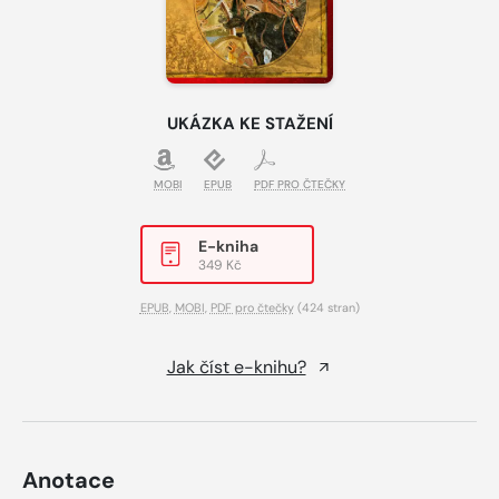
UKÁZKA KE STAŽENÍ
MOBI
EPUB
PDF PRO ČTEČKY
E-kniha
349 Kč
EPUB
,
MOBI
,
PDF pro čtečky
(424 stran)
Jak číst e-knihu?
Anotace