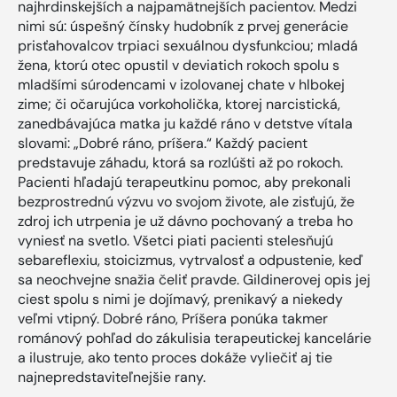
najhrdinskejších a najpamätnejších pacientov. Medzi
nimi sú: úspešný čínsky hudobník z prvej generácie
prisťahovalcov trpiaci sexuálnou dysfunkciou; mladá
žena, ktorú otec opustil v deviatich rokoch spolu s
mladšími súrodencami v izolovanej chate v hlbokej
zime; či očarujúca vorkoholička, ktorej narcistická,
zanedbávajúca matka ju každé ráno v detstve vítala
slovami: „Dobré ráno, príšera.“ Každý pacient
predstavuje záhadu, ktorá sa rozlúšti až po rokoch.
Pacienti hľadajú terapeutkinu pomoc, aby prekonali
bezprostrednú výzvu vo svojom živote, ale zisťujú, že
zdroj ich utrpenia je už dávno pochovaný a treba ho
vyniesť na svetlo. Všetci piati pacienti stelesňujú
sebareflexiu, stoicizmus, vytrvalosť a odpustenie, keď
sa neochvejne snažia čeliť pravde. Gildinerovej opis jej
ciest spolu s nimi je dojímavý, prenikavý a niekedy
veľmi vtipný. Dobré ráno, Príšera ponúka takmer
románový pohľad do zákulisia terapeutickej kancelárie
a ilustruje, ako tento proces dokáže vyliečiť aj tie
najnepredstaviteľnejšie rany.