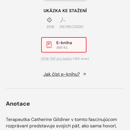
UKÁZKA KE STAŽENÍ
EPUB
PDF PRO ČTEČKY
E-kniha
489 Kč
EPUB
,
PDF pro čtečky
(368 stran)
Jak číst e-knihu?
Anotace
Terapeutka Catherine Gildiner v tomto fascinujúcom
rozprávaní predstavuje svojich päť, ako sama hovorí,