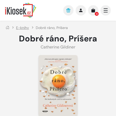
Přejít na hlavní obsah
0
E-knihy
Dobré ráno, Príšera
Dobré ráno, Príšera
Catherine Gildiner