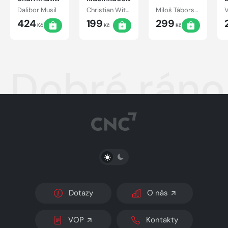
of the
zhoubných
Dalibor Musil
Christian Wittekind, James D. Brierley, Mary K. Gospodarowicz
Miloš Táborský, Josef Kautzner, Aleš Linhart
lower limbs
novotvarů
424
199
299
Kč
Kč
Kč
Dobré ráno,
PŘEPNOUT SVĚTLÝ/TMAVÝ REŽIM
Dotazy
O nás
VOP
Kontakty