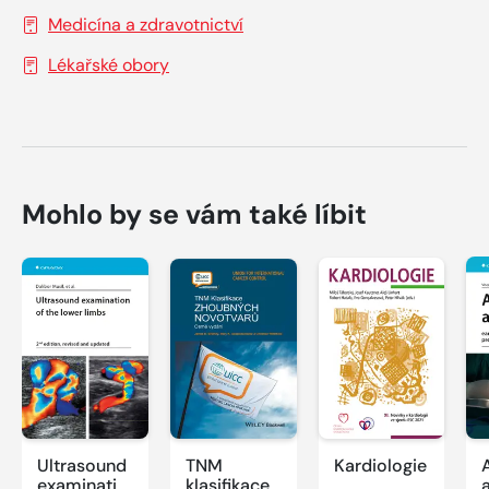
Medicína a zdravotnictví
Lékařské obory
Mohlo by se vám také líbit
Ultrasound
TNM
Kardiologie
examination
klasifikace