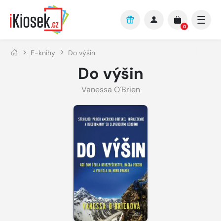
Přejít na hlavní obsah
0
E-knihy
Do výšin
Do výšin
Vanessa O´Brien