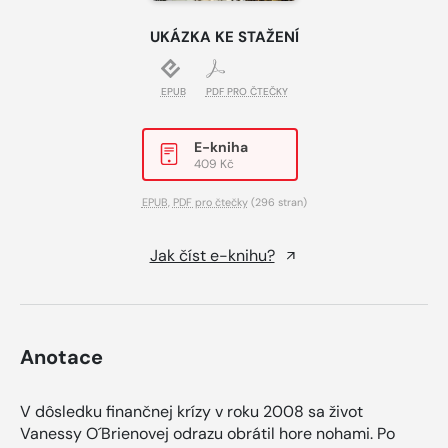
UKÁZKA KE STAŽENÍ
EPUB
PDF PRO ČTEČKY
E-kniha
409 Kč
EPUB
,
PDF pro čtečky
(296 stran)
Jak číst e-knihu?
Anotace
V dôsledku finančnej krízy v roku 2008 sa život
Vanessy O´Brienovej odrazu obrátil hore nohami. Po