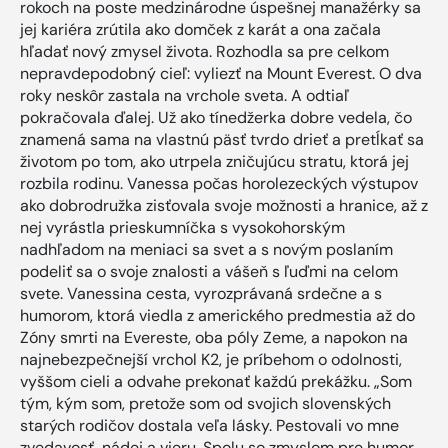
rokoch na poste medzinárodne úspešnej manažérky sa
jej kariéra zrútila ako domček z karát a ona začala
hľadať nový zmysel života. Rozhodla sa pre celkom
nepravdepodobný cieľ: vyliezť na Mount Everest. O dva
roky neskôr zastala na vrchole sveta. A odtiaľ
pokračovala ďalej. Už ako tínedžerka dobre vedela, čo
znamená sama na vlastnú päsť tvrdo drieť a pretĺkať sa
životom po tom, ako utrpela zničujúcu stratu, ktorá jej
rozbila rodinu. Vanessa počas horolezeckých výstupov
ako dobrodružka zisťovala svoje možnosti a hranice, až z
nej vyrástla prieskumníčka s vysokohorským
nadhľadom na meniaci sa svet a s novým poslaním
podeliť sa o svoje znalosti a vášeň s ľuďmi na celom
svete. Vanessina cesta, vyrozprávaná srdečne a s
humorom, ktorá viedla z amerického predmestia až do
Zóny smrti na Evereste, oba póly Zeme, a napokon na
najnebezpečnejší vrchol K2, je príbehom o odolnosti,
vyššom cieli a odvahe prekonať každú prekážku. „Som
tým, kým som, pretože som od svojich slovenských
starých rodičov dostala veľa lásky. Pestovali vo mne
zvedavosť, nádej a vieru. Spolu so zmyslom pre humor