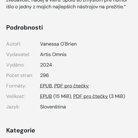
išlo o jedny z mojich najlepších nástrojov na prežitie.“
Podrobnosti
Autoři:
Vanessa O´Brien
Vydavatel:
Artis Omnis
Vydáno:
2024
Počet stran:
296
Formáty:
EPUB
,
PDF pro čtečky
Velikost:
EPUB
(15 MiB),
PDF pro čtečky
(3 MiB)
Jazyk:
Slovenština
Kategorie