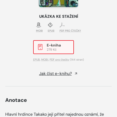
UKÁZKA KE STAŽENÍ
MOBI
EPUB
PDF PRO ČTEČKY
E-kniha
279 Kč
EPUB
,
MOBI
,
PDF pro čtečky
(144 stran)
Jak číst e-knihu?
Anotace
Hlavní hrdince Takako její přítel najednou oznámí, že