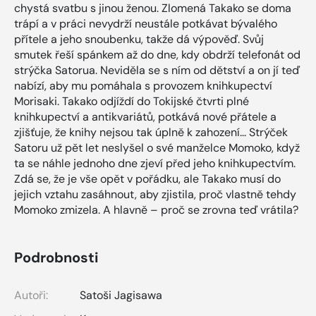
chystá svatbu s jinou ženou. Zlomená Takako se doma
trápí a v práci nevydrží neustále potkávat bývalého
přítele a jeho snoubenku, takže dá výpověď. Svůj
smutek řeší spánkem až do dne, kdy obdrží telefonát od
strýčka Satorua. Neviděla se s ním od dětství a on jí teď
nabízí, aby mu pomáhala s provozem knihkupectví
Morisaki. Takako odjíždí do Tokijské čtvrti plné
knihkupectví a antikvariátů, potkává nové přátele a
zjišťuje, že knihy nejsou tak úplně k zahození... Strýček
Satoru už pět let neslyšel o své manželce Momoko, když
ta se náhle jednoho dne zjeví před jeho knihkupectvím.
Zdá se, že je vše opět v pořádku, ale Takako musí do
jejich vztahu zasáhnout, aby zjistila, proč vlastně tehdy
Momoko zmizela. A hlavně – proč se zrovna teď vrátila?
Podrobnosti
Autoři:
Satoši Jagisawa