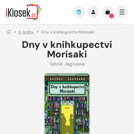
Přejít na hlavní obsah
0
E-knihy
Dny v knihkupectví Morisaki
Dny v knihkupectví
Morisaki
Satoši Jagisawa