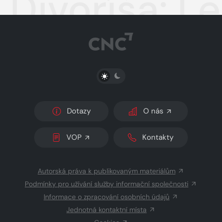
Divoríša: L
PŘEPNOUT SVĚTLÝ/TMAVÝ REŽIM
Dotazy
O nás
VOP
Kontakty
Autorská práva k publikovaným materiálům
Podmínky pro užívání služby informační společnosti
Informace o zpracování osobních údajů
Jednotná kontaktní místa