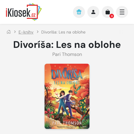
Přejít na hlavní obsah
0
E-knihy
Divoríša: Les na oblohe
Divoríša: Les na oblohe
Pari Thomson