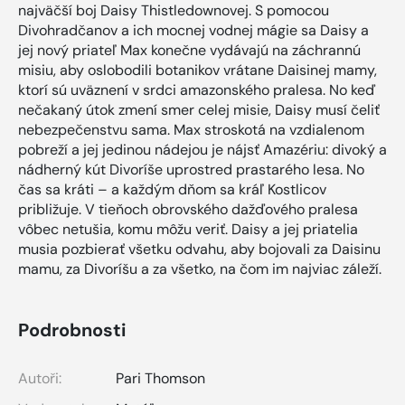
najväčší boj Daisy Thistledownovej. S pomocou
Divohradčanov a ich mocnej vodnej mágie sa Daisy a
jej nový priateľ Max konečne vydávajú na záchrannú
misiu, aby oslobodili botanikov vrátane Daisinej mamy,
ktorí sú uväznení v srdci amazonského pralesa. No keď
nečakaný útok zmení smer celej misie, Daisy musí čeliť
nebezpečenstvu sama. Max stroskotá na vzdialenom
pobreží a jej jedinou nádejou je nájsť Amazériu: divoký a
nádherný kút Divoríše uprostred prastarého lesa. No
čas sa kráti – a každým dňom sa kráľ Kostlicov
približuje. V tieňoch obrovského dažďového pralesa
vôbec netušia, komu môžu veriť. Daisy a jej priatelia
musia pozbierať všetku odvahu, aby bojovali za Daisinu
mamu, za Divoríšu a za všetko, na čom im najviac záleží.
Podrobnosti
Autoři:
Pari Thomson