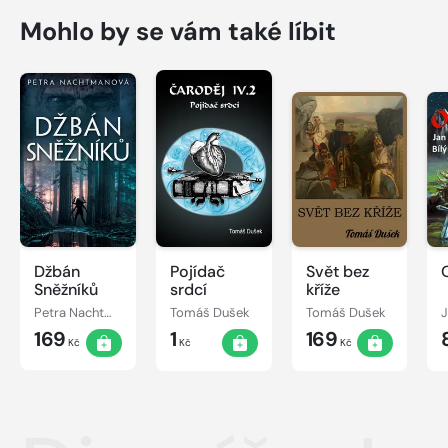
Mohlo by se vám také líbit
Džbán
Pojídač
Svět bez
Sněžníků
srdcí
kříže
Petra Nachtmanová
Tomáš Dušek
Tomáš Dušek
J
169
1
169
Kč
Kč
Kč