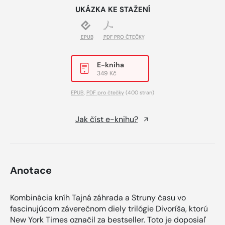
UKÁZKA KE STAŽENÍ
EPUB
PDF PRO ČTEČKY
E-kniha
349 Kč
EPUB
,
PDF pro čtečky
(400 stran)
Jak číst e-knihu?
Anotace
Kombinácia kníh Tajná záhrada a Struny času vo
fascinujúcom záverečnom diely trilógie Divoríša, ktorú
New York Times označil za bestseller. Toto je doposiaľ