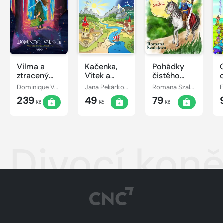
Vilma a
Kačenka,
Pohádky
ztracený
Vítek a
čistého
den
jejich
srdce
Dominique Valente
Jana Pekárková
Romana Szalaiová
E
pohádkové
239
49
79
dobrodružství
Kč
Kč
Kč
Divocí kon