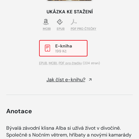
UKÁZKA KE STAŽENÍ
MOBI
EPUB
PDF PRO ČTEČKY
E-kniha
199 Kč
EPUB
,
MOBI
,
PDF pro čtečky
(224 stran)
Jak číst e-knihu?
Anotace
Bývalá závodní klisna Alba si užívá život v divočině.
Společně s Nočním větrem, hříbaty a novými kamarády