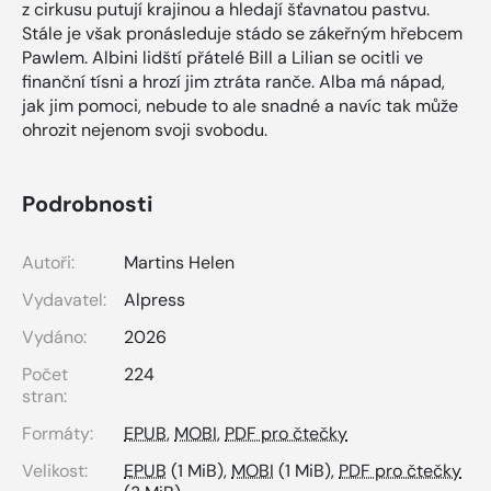
z cirkusu putují krajinou a hledají šťavnatou pastvu.
Stále je však pronásleduje stádo se zákeřným hřebcem
Pawlem. Albini lidští přátelé Bill a Lilian se ocitli ve
finanční tísni a hrozí jim ztráta ranče. Alba má nápad,
jak jim pomoci, nebude to ale snadné a navíc tak může
ohrozit nejenom svoji svobodu.
Podrobnosti
Autoři:
Martins Helen
Vydavatel:
Alpress
Vydáno:
2026
Počet
224
stran:
Formáty:
EPUB
,
MOBI
,
PDF pro čtečky
Velikost:
EPUB
(1 MiB),
MOBI
(1 MiB),
PDF pro čtečky