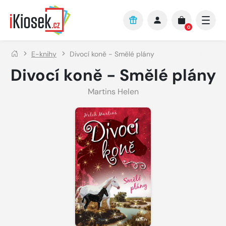
Přejít na hlavní obsah
0
E-knihy
Divocí koně - Smělé plány
Divocí koně - Smělé plány
Martins Helen