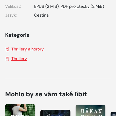
Velikost:
EPUB
(2 MiB),
PDF pro čtečky
(2 MiB)
Jazyk:
Čeština
Kategorie
Thrillery a horory
Thrillery
Mohlo by se vám také líbit