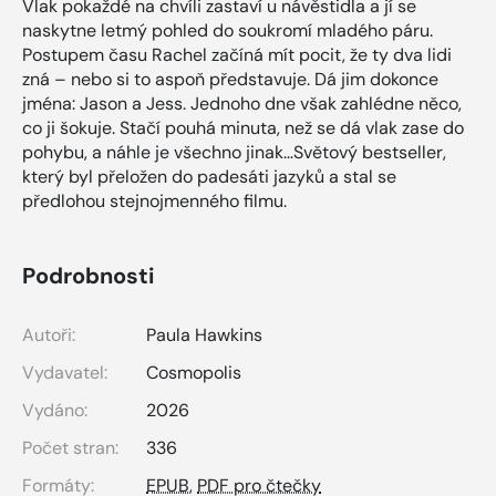
Vlak pokaždé na chvíli zastaví u návěstidla a jí se
naskytne letmý pohled do soukromí mladého páru.
Postupem času Rachel začíná mít pocit, že ty dva lidi
zná – nebo si to aspoň představuje. Dá jim dokonce
jména: Jason a Jess. Jednoho dne však zahlédne něco,
co ji šokuje. Stačí pouhá minuta, než se dá vlak zase do
pohybu, a náhle je všechno jinak…Světový bestseller,
který byl přeložen do padesáti jazyků a stal se
předlohou stejnojmenného filmu.
Podrobnosti
Autoři:
Paula Hawkins
Vydavatel:
Cosmopolis
Vydáno:
2026
Počet stran:
336
Formáty:
EPUB
,
PDF pro čtečky