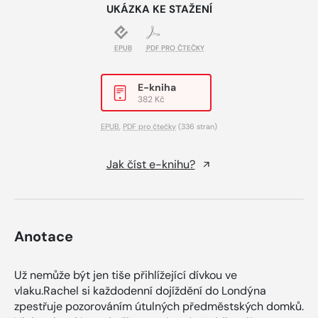
UKÁZKA KE STAŽENÍ
EPUB
PDF PRO ČTEČKY
E-kniha
382 Kč
EPUB
,
PDF pro čtečky
(336 stran)
Jak číst e-knihu?
Anotace
Už nemůže být jen tiše přihlížející dívkou ve
vlaku.Rachel si každodenní dojíždění do Londýna
zpestřuje pozorováním útulných předměstských domků.