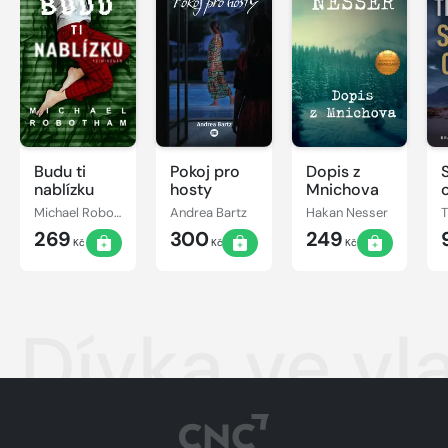
Budu ti
Pokoj pro
Dopis z
nablízku
hosty
Mnichova
Michael Robotham
Andrea Bartz
Hakan Nesser
269
300
249
Kč
Kč
Kč
Dívka ve vl