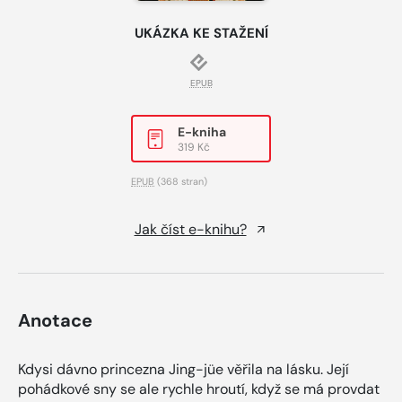
UKÁZKA KE STAŽENÍ
EPUB
E-kniha
319 Kč
EPUB
(368 stran)
Jak číst e-knihu?
Anotace
Kdysi dávno princezna Jing-jüe věřila na lásku. Její
pohádkové sny se ale rychle hroutí, když se má provdat