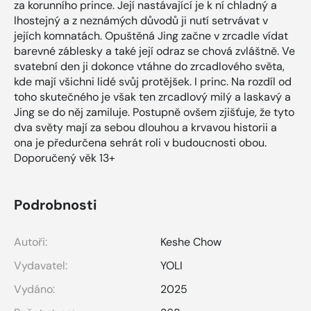
za korunního prince. Její nastávající je k ní chladný a
lhostejný a z neznámých důvodů ji nutí setrvávat v
jejích komnatách. Opuštěná Jing začne v zrcadle vídat
barevné záblesky a také její odraz se chová zvláštně. Ve
svatební den ji dokonce vtáhne do zrcadlového světa,
kde mají všichni lidé svůj protějšek. I princ. Na rozdíl od
toho skutečného je však ten zrcadlový milý a laskavý a
Jing se do něj zamiluje. Postupně ovšem zjišťuje, že tyto
dva světy mají za sebou dlouhou a krvavou historii a
ona je předurčena sehrát roli v budoucnosti obou.
Doporučený věk 13+
Podrobnosti
Autoři:
Keshe Chow
Vydavatel:
YOLI
Vydáno:
2025