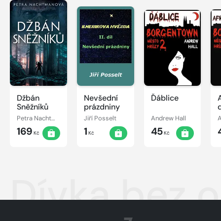
Džbán
Nevšední
Ďáblice
Sněžníků
prázdniny
Petra Nachtmanová
Jiří Posselt
Andrew Hall
A
169
1
45
Kč
Kč
Kč
Dívka bez 