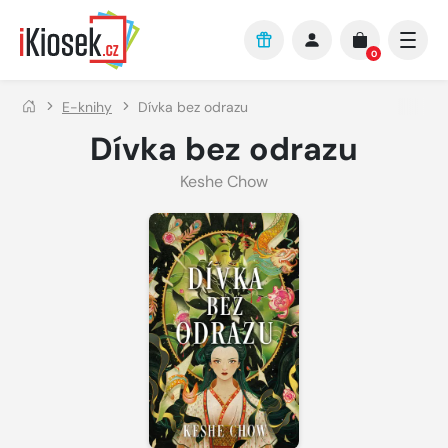
Přejít na hlavní obsah
0
E-knihy
Dívka bez odrazu
Dívka bez odrazu
Keshe Chow