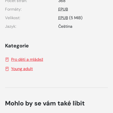
Počet stran:
368
Formáty:
EPUB
Velikost:
EPUB
(5 MiB)
Jazyk:
Čeština
Kategorie
Pro děti a mládež
Young adult
Mohlo by se vám také líbit