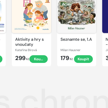
o
Aktivity a hry s
Seznamte se, 1.A
N
vnoučaty
-
r
Kateřina Bírová
Milan Hausner
t
299
179
t
Koupit
Koupit
č
Kč
Kč
 s chr