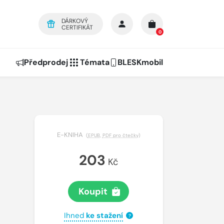
DÁRKOVÝ
CERTIFIKÁT
0
Předprodej
Témata
BLESKmobil
E-KNIHA
(
EPUB
,
PDF pro čtečky
)
203
Kč
Koupit
Ihned
ke stažení
?