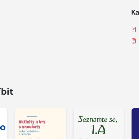
Ka
íbit