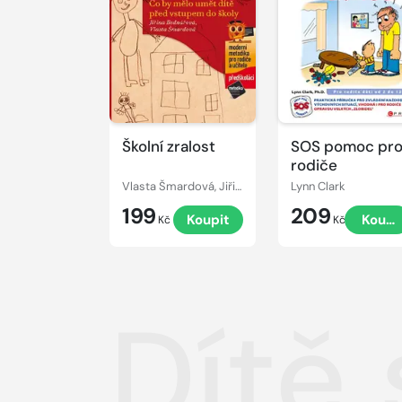
Školní zralost
SOS pomoc pr
rodiče
Vlasta Šmardová, Jiřina Bednářová
Lynn Clark
199
209
Koupit
Koupi
Kč
Kč
Dítě