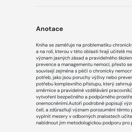
Anotace
Kniha se zaměřuje na problematiku chronick
a na roli, kterou v této oblasti hrají učitelé
význam jasných zásad a pravidelného školen
prevence a managementu nemocí, přesto se uč
souvisejí zejména s péčí o chronicky nemocné
potřeb, jako jsou poruchy výživy nebo preven
potřebu komplexního přístupu, který zahrnuje
směrnice a pravidelné vzdělávání pracovníků
vytvoření bezpečného a podpůrného prostřed
onemocněními.Autoři podrobně popisují výzv
čelí, a zdůrazňují význam porozumění těmto 
vyplnit mezery v odborných znalostech učite
nabídnout jim metodologickou podporu pro p