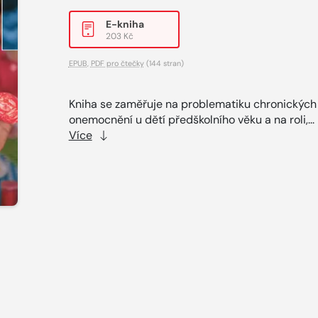
E-kniha
203 Kč
EPUB
,
PDF pro čtečky
(144 stran)
Kniha se zaměřuje na problematiku chronických
onemocnění u dětí předškolního věku a na roli,...
Více