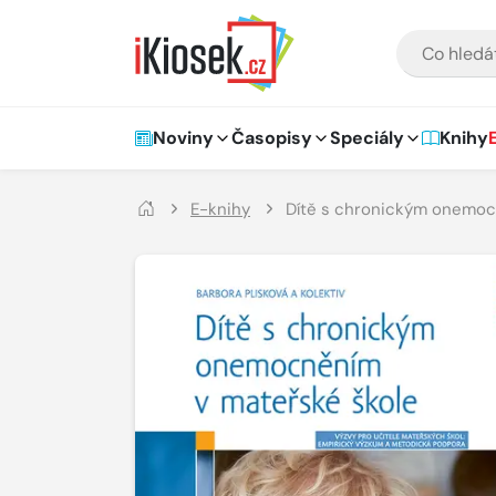
Přejít na hlavní obsah
VYHLEDÁVÁNÍ
Hlavní navigace
Noviny
Časopisy
Speciály
Knihy
E-knihy
Dítě s chronickým onemoc