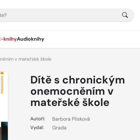
E-knihy
Audioknihy
něním v mateřské škole
Dítě s chronickým
onemocněním v
mateřské škole
Autoři:
Barbora Plisková
Vydal:
Grada