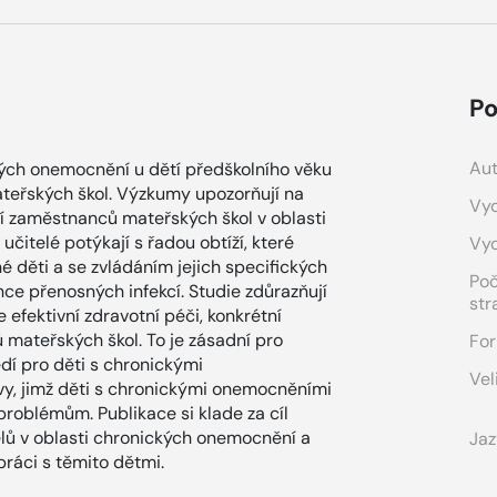
Po
Aut
ých onemocnění u dětí předškolního věku
 mateřských škol. Výzkumy upozorňují na
Vyd
í zaměstnanců mateřských škol v oblasti
itelé potýkají s řadou obtíží, které
Vy
 děti a se zvládáním jejich specifických
Po
ce přenosných infekcí. Studie zdůrazňují
str
 efektivní zdravotní péči, konkrétní
 mateřských škol. To je zásadní pro
For
í pro děti s chronickými
Vel
y, jimž děti s chronickými onemocněními
problémům. Publikace si klade za cíl
lů v oblasti chronických onemocnění a
Jaz
ráci s těmito dětmi.