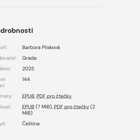
drobnosti
oři:
Barbora Plisková
avatel:
Grada
dáno:
2025
čet
144
an:
máty:
EPUB
,
PDF pro čtečky
ikost:
EPUB
(7 MiB),
PDF pro čtečky
(2
MiB)
yk:
Čeština