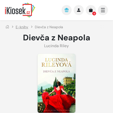
Přejít na hlavní obsah
0
E-knihy
Dievča z Neapola
Dievča z Neapola
Lucinda Riley