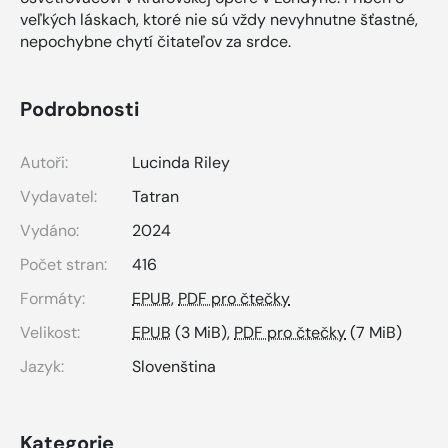
veľkých láskach, ktoré nie sú vždy nevyhnutne šťastné,
nepochybne chytí čitateľov za srdce.
Podrobnosti
Autoři:
Lucinda Riley
Vydavatel:
Tatran
Vydáno:
2024
Počet stran:
416
Formáty:
EPUB
,
PDF pro čtečky
Velikost:
EPUB
(3 MiB),
PDF pro čtečky
(7 MiB)
Jazyk:
Slovenština
Kategorie