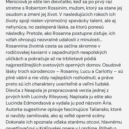
Meniciová je ešte len dievčatko, keď sa po prvý raz
stretne s Robertom Rossinim, mužom, ktorý sa stane jej
osudom a zmení jej život. V nasledujúcich rokoch ich
životy spojí nielen výnimočný spevácky talent, ale aj
nehynúca, no zaslepená láska, za ktorú ponesú
následky. Pretože, ako Rosanna postupne zisťuje, ich
vzťah ohrozujú nezvratné udalosti z minulosti...
Rosannina životná cesta sa začína skromne v
rodičovskej kaviarni v zapadnutých neapolských
uličkách a pokračuje až na trblietavé pódiá
najprestížnejších svetových operných domov. Osudové
lásky troch súrodencov – Rosanny, Lucu a Carlotty – sú
plné vášní a nie vždy najlepších rozhodnutí, a práve
preto sú ich charaktery uveriteľné a veľmi ľudské.
Dievča z Neapola je prepracovaná verzia jednej z
prvých kníh Lucindy Rileyovej. Napísala ju ešte ako
Lucinda Edmondsová a vydala ju pod názvom Ária.
Autorka sugestívne opisuje fascinujúce Taliansko, ktoré
si navždy zamilovala, ako aj veľké operné scény.
Dokonale ich spoznala vďaka starému otcovi, hlavnému
osvetľovačovi v Kráľovskej opere v Londýne. Príbeh o