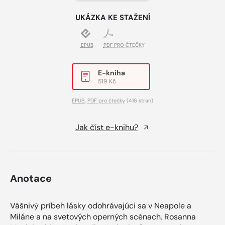
UKÁZKA KE STAŽENÍ
EPUB
PDF PRO ČTEČKY
E-kniha
519 Kč
EPUB
,
PDF pro čtečky
(416 stran)
Jak číst e-knihu?
Anotace
Vášnivý príbeh lásky odohrávajúci sa v Neapole a
Miláne a na svetových operných scénach. Rosanna