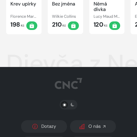
Krev upírky
Bez jména
Němá
dívka
Florence Marryat
Wilkie Collins
Lucy Maud Montgomery
198
210
120
Kč
Kč
Kč
Dievča z N
PŘEPNOUT SVĚTLÝ/TMAVÝ REŽIM
Dotazy
O nás