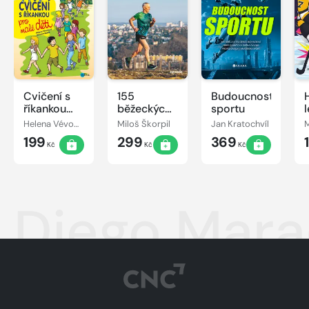
Cvičení s
155
Budoucnost
říkankou
běžeckých
sportu
pro malé
vychytávek
Helena Vévodová
Miloš Škorpil
Jan Kratochvíl
M
děti
Miloše
199
299
369
Škorpila
Kč
Kč
Kč
Diego Mar