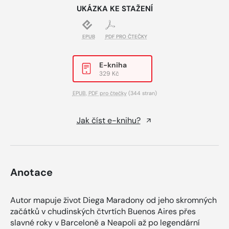
UKÁZKA KE STAŽENÍ
EPUB
PDF PRO ČTEČKY
E-kniha
329 Kč
EPUB
,
PDF pro čtečky
(344 stran)
Jak číst e-knihu?
Anotace
Autor mapuje život Diega Maradony od jeho skromných
začátků v chudinských čtvrtích Buenos Aires přes
slavné roky v Barceloně a Neapoli až po legendární