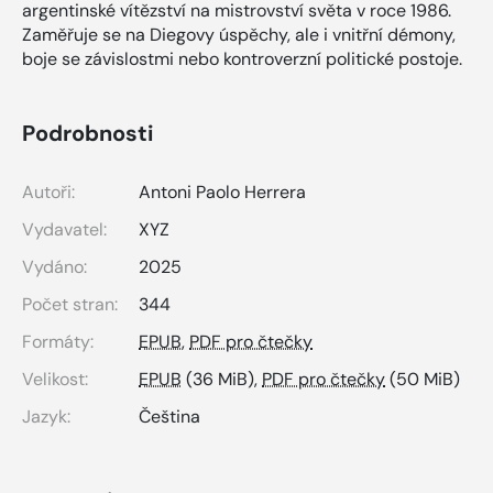
argentinské vítězství na mistrovství světa v roce 1986.
Zaměřuje se na Diegovy úspěchy, ale i vnitřní démony,
boje se závislostmi nebo kontroverzní politické postoje.
Podrobnosti
Autoři:
Antoni Paolo Herrera
Vydavatel:
XYZ
Vydáno:
2025
Počet stran:
344
Formáty:
EPUB
,
PDF pro čtečky
Velikost:
EPUB
(36 MiB),
PDF pro čtečky
(50 MiB)
Jazyk:
Čeština