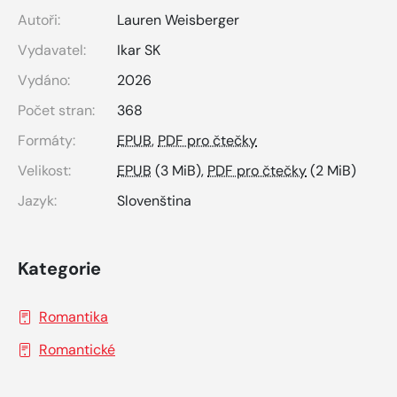
Autoři:
Lauren Weisberger
Vydavatel:
Ikar SK
Vydáno:
2026
Počet stran:
368
Formáty:
EPUB
,
PDF pro čtečky
Velikost:
EPUB
(3 MiB),
PDF pro čtečky
(2 MiB)
Jazyk:
Slovenština
Kategorie
Romantika
Romantické