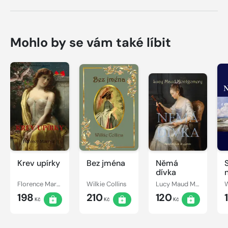
Mohlo by se vám také líbit
Krev upírky
Bez jména
Němá
dívka
Florence Marryat
Wilkie Collins
Lucy Maud Montgomery
W
198
210
120
Kč
Kč
Kč