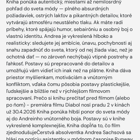
Kniha ponúka autentický, miestami až nemilosrdný
pohľad do sveta módy — plného absurdných
požiadaviek, ostrých lakťov a pikantných detailov, ktoré
vytvárajú atmosféru neustáleho tlaku. Ak máte radi
príbehy, ktoré spájajú humor, sebairóniu a osobný boj o
vlastnú identitu. Andrea je vykreslená hlboko a
realisticky: sledujete jej ambície, únavu, pochybnosti aj
snahu zapadnúť do sveta, ktorý od nej žiada viac, než je
ochotná dať — no zároveň nechýbajú vtipné postrehy a
ľahkosť. Postavy sú prepracované do detailov a
umožňujú vám vidieť ich inak než na plátne. Kniha dáva
priestor myšlienkam, motiváciám a vnútorným
konfliktom, vďaka čomu pôsobia postavy plastickejšie,
ľudskejšie a bližšie než v rýchlejšom filmovom
spracovaní. Prečo si knihu prečítať pred filmom (alebo
po ňom) - premiéra filmu Diabol nosí pradu 2 v kinách
už 30.4.2026 Kniha ponúka hlbší ponor do sveta módy
aj do Andreinho vnútorného boja. Postavy sú v knihe
vykreslené komplexnejšie, Kniha dopĺňa to, čo film
zjednodušujeČerstvá absolventka Andrea Sachsová sa
hlási na pozíciu asistentky v módnom časopise Runway.