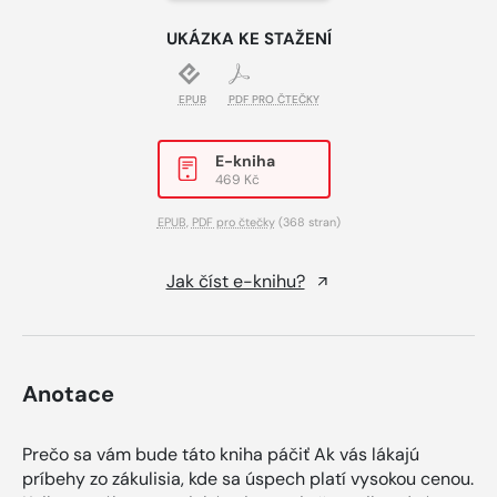
UKÁZKA KE STAŽENÍ
EPUB
PDF PRO ČTEČKY
E-kniha
469 Kč
EPUB
,
PDF pro čtečky
(368 stran)
Jak číst e-knihu?
Anotace
Prečo sa vám bude táto kniha páčiť Ak vás lákajú
príbehy zo zákulisia, kde sa úspech platí vysokou cenou.