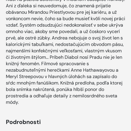
Ani z ďaleka si neuvedomuje, čo znamená prijatie
obávanou Mirandou Priestlyovou pre jej kariéru, a už
vonkoncom nevie, čoho sa bude musieť kvôli novej práci
vzdať. Systém odsudzujúci nedokonalosť v sebe ukrýva
omnoho viac, akoby sme povedali, a už čoskoro vycerí
prvé, ale ostré zúbky. Andrea nebojuje o svoj život len s
kalorickými tabuľkami, nedostačujúcim obvodom pásu,
najmenšími konfekčnými veľkosťami, vlastným vkusom
či životným štýlom... Príbeh Diabol nosí Pradu nie je len
knižný fenomén. Filmové spracovanie s
nezabudnuteľnými herečkami Anne Hathawayovou a
Meryl Streepovou v hlavných úlohách sa zapísalo do
sŕdc mnohým fanúšikom. Knižná predloha, podľa ktorej
bola snímka nakrútená, ponúka hlbší ponor do
prostredia a odhaľuje detaily z nemilosrdného sveta
módy.
Podrobnosti