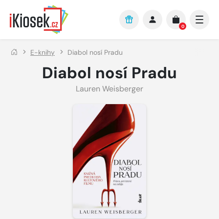
Přejít na hlavní obsah
0
E-knihy
Diabol nosí Pradu
Diabol nosí Pradu
Lauren Weisberger