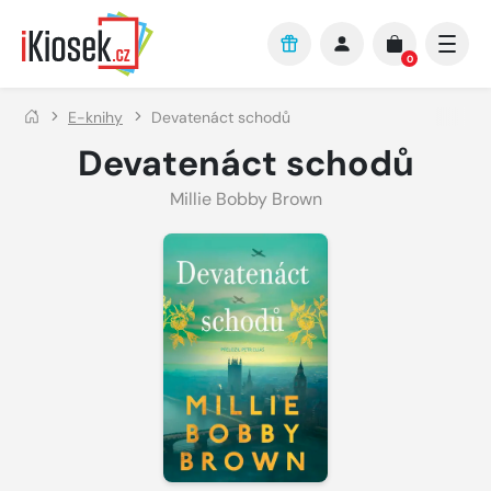
Přejít na hlavní obsah
0
E-knihy
Devatenáct schodů
Devatenáct schodů
Millie Bobby Brown