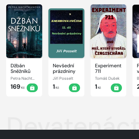
Džbán
Nevšední
Experiment
Sněžníků
prázdniny
711
Petra Nachtmanová
Jiří Posselt
Tomáš Dušek
169
1
1
Kč
Kč
Kč
Devatenác