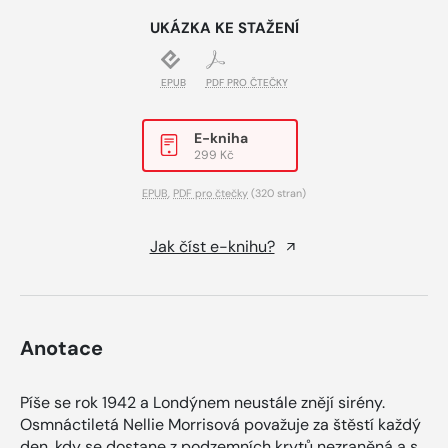
UKÁZKA KE STAŽENÍ
EPUB
PDF PRO ČTEČKY
E-kniha
299 Kč
EPUB
,
PDF pro čtečky
(320 stran)
Jak číst e-knihu?
Anotace
Píše se rok 1942 a Londýnem neustále znějí sirény.
Osmnáctiletá Nellie Morrisová považuje za štěstí každý
den, kdy se dostane z podzemních krytů nezraněná a s