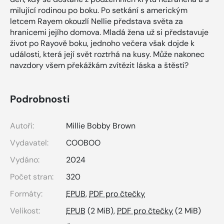
milující rodinou po boku. Po setkání s americkým
letcem Rayem okouzlí Nellie představa světa za
hranicemi jejího domova. Mladá žena už si představuje
život po Rayově boku, jednoho večera však dojde k
události, která její svět roztrhá na kusy. Může nakonec
navzdory všem překážkám zvítězit láska a štěstí?
Podrobnosti
Autoři:
Millie Bobby Brown
Vydavatel:
COOBOO
Vydáno:
2024
Počet stran:
320
Formáty:
EPUB
,
PDF pro čtečky
Velikost:
EPUB
(2 MiB),
PDF pro čtečky
(2 MiB)