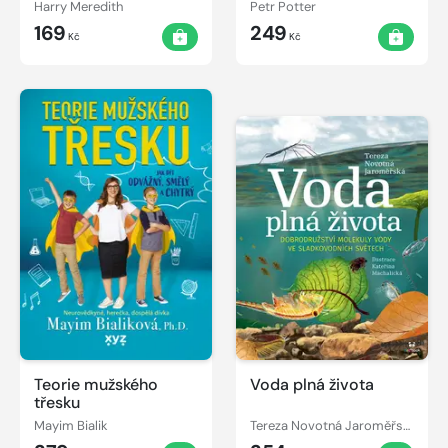
Harry Meredith
Petr Potter
169
249
Kč
Kč
Teorie mužského
Voda plná života
třesku
Mayim Bialik
Tereza Novotná Jaroměřská