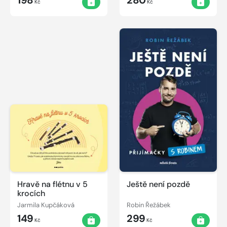
Kč
Kč
Hravě na flétnu v 5
Ještě není pozdě
krocích
Jarmila Kupčáková
Robin Řežábek
149
299
Kč
Kč