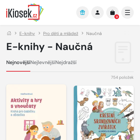
Přejít na hlavní obsah
0
E-knihy
Pro děti a mládež
Naučná
E-knihy - Naučná
Nejnovější
Nejlevnější
Nejdražší
754 položek