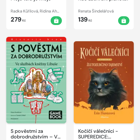
Radka Kůřilová, Ridina Ahmedová
Renata Šindelářová
279
139
Kč
Kč
S pověstmi za
Kočičí válečníci -
dobrodružstvím – Ve
SUPEREDICE: