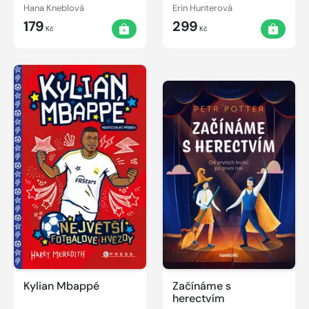
službách kněžny
Žlutozubčino
Hana Kneblová
Erin Hunterová
Libuše
tajemství
179
299
Kč
Kč
Kylian Mbappé
Začínáme s
herectvím