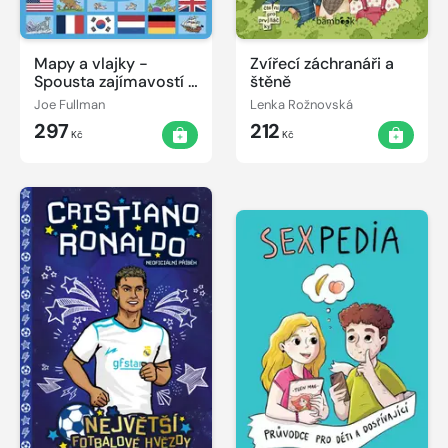
Mapy a vlajky -
Zvířecí záchranáři a
Spousta zajímavostí o
štěně
mapách a vlajkách
Joe Fullman
Lenka Rožnovská
celého světa
297
212
Kč
Kč