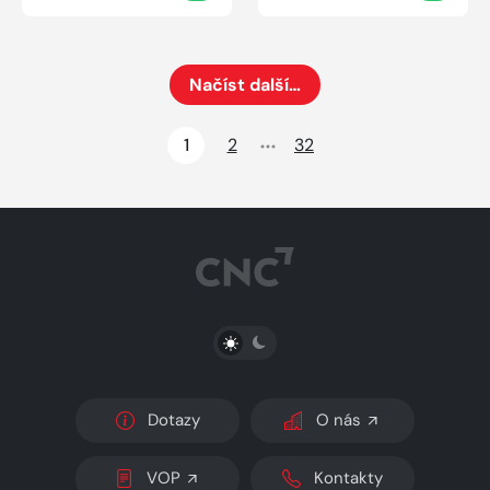
Načíst další…
Načte dalších 24 položek na aktuální stránku
1
2
32
PŘEPNOUT SVĚTLÝ/TMAVÝ REŽIM
Dotazy
O nás
VOP
Kontakty