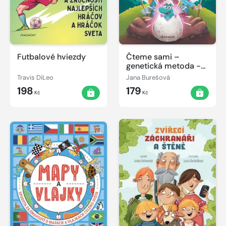
Futbalové hviezdy
Čteme sami –
genetická metoda -
Dinosauří vajíčko
Travis DiLeo
Jana Burešová
198
179
Kč
Kč