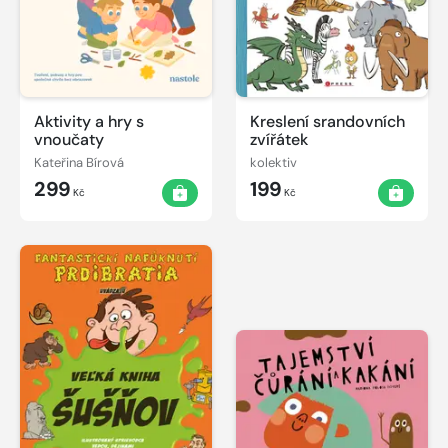
Aktivity a hry s
Kreslení srandovních
vnoučaty
zvířátek
Kateřina Bírová
kolektiv
299
199
Kč
Kč