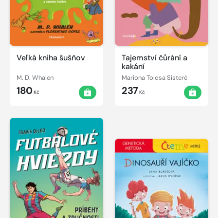
Veľká kniha šušňov
Tajemství čůrání a
kakání
M. D. Whalen
Mariona Tolosa Sisteré
180
237
Kč
Kč