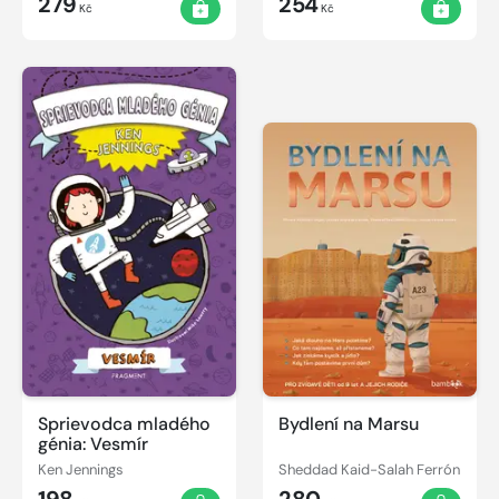
279
254
Kč
Kč
Sprievodca mladého
Bydlení na Marsu
génia: Vesmír
Ken Jennings
Sheddad Kaid-Salah Ferrón
198
280