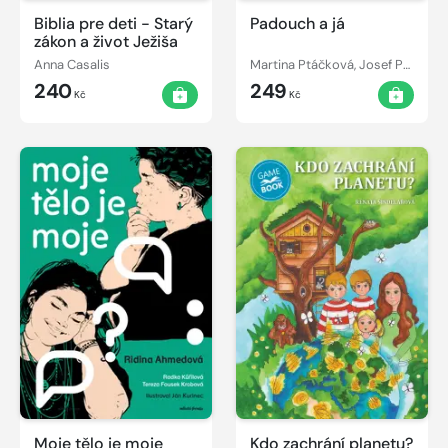
Biblia pre deti - Starý
Padouch a já
zákon a život Ježiša
Anna Casalis
Martina Ptáčková, Josef Ptáček ml.
240
249
Kč
Kč
Moje tělo je moje
Kdo zachrání planetu?