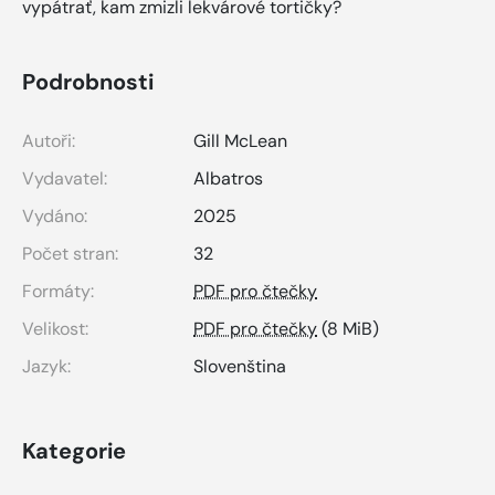
vypátrať, kam zmizli lekvárové tortičky?
Podrobnosti
Autoři:
Gill McLean
Vydavatel:
Albatros
Vydáno:
2025
Počet stran:
32
Formáty:
PDF pro čtečky
Velikost:
PDF pro čtečky
(8 MiB)
Jazyk:
Slovenština
Kategorie