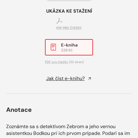
UKÁZKA KE STAŽENÍ
PDF PRO ČTEČKY
E-kniha
228 Kč
PDF pro čtečky
(32 stran)
Jak číst e-knihu?
Anotace
Zoznámte sa s detektívom Zebrom a jeho vernou
asistentkou Bodkou pri ich prvom prípade. Podarí sa im