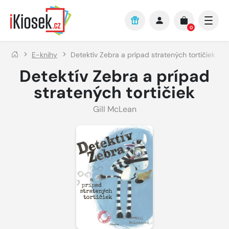
Přejít na hlavní obsah
0
E-knihy
Detektív Zebra a prípad stratených tortičiek
Detektív Zebra a prípad
stratených tortičiek
Gill McLean